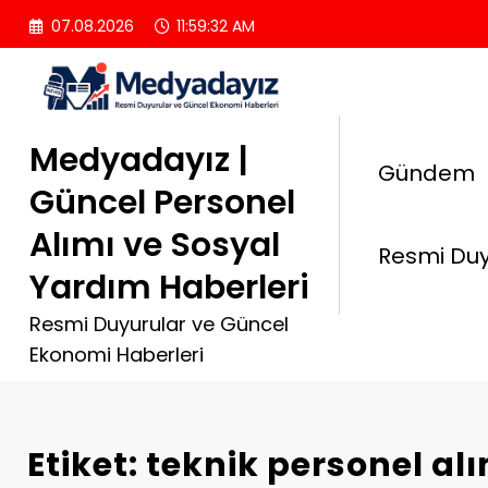
İçeriğe
07.08.2026
11:59:33 AM
atla
Medyadayız |
Gündem
Güncel Personel
Alımı ve Sosyal
Resmi Duy
Yardım Haberleri
Resmi Duyurular ve Güncel
Ekonomi Haberleri
Etiket: teknik personel al