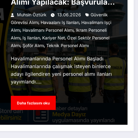
Alımı Yapılacak: Başvurular
Başladı
Muhsin Öztürk
13.06.2026
Güvenlik
,
,
Görevlisi Alımı
Havaalanı Iş Ilanları
Havalimanı Işçi
,
,
Alımı
Havalimanı Personel Alımı
Ikram Personeli
,
,
,
Alımı
Iş Ilanları
Kariyer Net
Özel Sektör Personel
,
,
Alımı
Şoför Alımı
Teknik Personel Alımı
Havalimanlarında Personel Alımı Başladı
Havalimanlarında çalışmak isteyen binlerce
adayı ilgilendiren yeni personel alımı ilanları
yayımlandı.…
Daha fazlasını oku