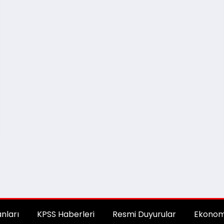
anları
KPSS Haberleri
Resmi Duyurular
Ekonom