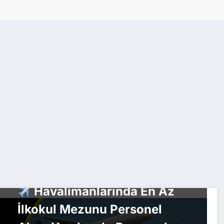
İŞKUR İLANLARI
ÖZEL SEKTÖR İŞ İLANLARI
Havalimanlarında En Az
İlkokul Mezunu Personel