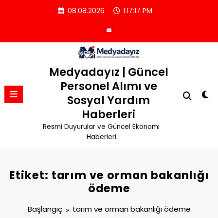
İçeriğe
08.08.2026
1:17:18 PM
atla
Medyadayız | Güncel
Personel Alımı ve
Sosyal Yardım
Haberleri
Resmi Duyurular ve Güncel Ekonomi
Haberleri
Etiket: tarım ve orman bakanlığı
ödeme
Başlangıç
tarım ve orman bakanlığı ödeme