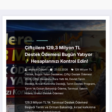
EKONOMI
Çiftçilere 129,3 Milyon TL
Destek Ödemesi Bugün Yatıyor
Hesaplarınızı Kontrol Edin!
Muhsin Öztürk
21.02.2026
129 Milyon TL
,
,
Destek
Bugün Yatan Destekler
Çiftçi Destek Ödemesi
,
,
2026
Çiftçi Hesabına Para Yattı Mı
Devlet Tarım
,
,
,
Desteği
Kırsal Kalkınma Desteği
Tarım Destek Programı
,
Tarım Ve Orman Bakanlığı Ödeme
Tarımsal Yatırım
,
Hibesi
Üretici Destek Ödemesi
129,3 Milyon TL’lik Tarımsal Destek Ödemesi
Başladı Tarım ve Orman Bakanlığı, kırsal kalkınma
yatırımlarını desteklemek…