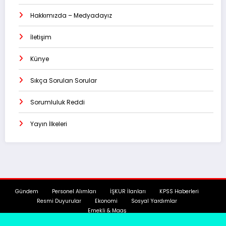
Hakkımızda – Medyadayız
İletişim
Künye
Sıkça Sorulan Sorular
Sorumluluk Reddi
Yayın İlkeleri
Gündem
Personel Alımları
İŞKUR İlanları
KPSS Haberleri
Resmi Duyurular
Ekonomi
Sosyal Yardımlar
Emekli & Maaş