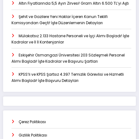
Altın Fiyatlarında 5,5 Ayın Zirvesi! Gram Altın 6.500 TL’yi Aştı
Şehit ve Gazilere Yeni Haklar İçeren Kanun Teklifi
Komisyondan Geçti! İşte Düzenlemenin Detayları
Mülakatsız 2.133 Hastane Personeli ve İşçi Alımı Başladı! İşte
Kadrolar ve İl İl Kontenjanlar
Eskişehir Osmangazi Üniversitesi 203 Sözleşmeli Personel
Alımı Başladı! İşte Kadrolar ve Başvuru Şartları
KPSS’li ve KPSS Şartsız 4.397 Temizlik Görevlisi ve Hizmetli
Alımı Başladı! İşte Başvuru Detayları
Çerez Politikası
Gizlilik Politikası