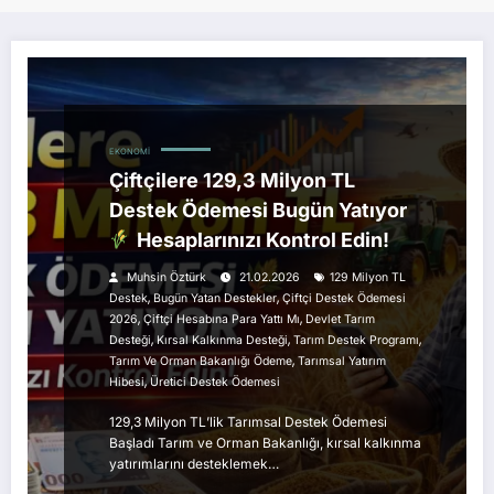
EKONOMI
Çiftçilere 129,3 Milyon TL
Destek Ödemesi Bugün Yatıyor
Hesaplarınızı Kontrol Edin!
Muhsin Öztürk
21.02.2026
129 Milyon TL
,
,
Destek
Bugün Yatan Destekler
Çiftçi Destek Ödemesi
,
,
2026
Çiftçi Hesabına Para Yattı Mı
Devlet Tarım
,
,
,
Desteği
Kırsal Kalkınma Desteği
Tarım Destek Programı
,
Tarım Ve Orman Bakanlığı Ödeme
Tarımsal Yatırım
,
Hibesi
Üretici Destek Ödemesi
129,3 Milyon TL’lik Tarımsal Destek Ödemesi
Başladı Tarım ve Orman Bakanlığı, kırsal kalkınma
yatırımlarını desteklemek…