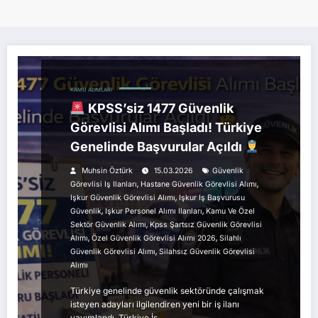
KAMU ALIMLARI
KPSS’siz 1477 Güvenlik
Görevlisi Alımı Başladı! Türkiye
Genelinde Başvurular Açıldı
Muhsin Öztürk
15.03.2026
Güvenlik
,
,
Görevlisi Iş Ilanları
Hastane Güvenlik Görevlisi Alımı
,
Işkur Güvenlik Görevlisi Alımı
Işkur Iş Başvurusu
,
,
Güvenlik
Işkur Personel Alımı Ilanları
Kamu Ve Özel
,
Sektör Güvenlik Alımı
Kpss Şartsız Güvenlik Görevlisi
,
,
Alımı
Özel Güvenlik Görevlisi Alımı 2026
Silahlı
,
Güvenlik Görevlisi Alımı
Silahsız Güvenlik Görevlisi
Alımı
Türkiye genelinde güvenlik sektöründe çalışmak
isteyen adayları ilgilendiren yeni bir iş ilanı
yayımlandı. Türkiye İş…