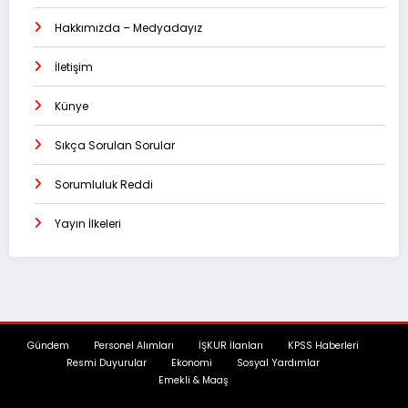
Hakkımızda – Medyadayız
İletişim
Künye
Sıkça Sorulan Sorular
Sorumluluk Reddi
Yayın İlkeleri
Gündem
Personel Alımları
İŞKUR İlanları
KPSS Haberleri
Resmi Duyurular
Ekonomi
Sosyal Yardımlar
Emekli & Maaş