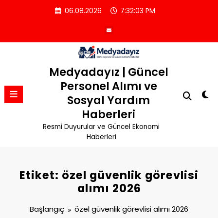
İçeriğe
06.08.2026
7:32:04 PM
atla
Medyadayız | Güncel
Personel Alımı ve
Sosyal Yardım
Haberleri
Resmi Duyurular ve Güncel Ekonomi
Haberleri
Etiket: özel güvenlik görevlisi
alımı 2026
Başlangıç
özel güvenlik görevlisi alımı 2026