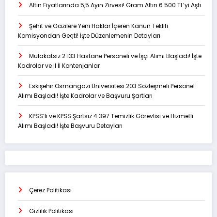
Altın Fiyatlarında 5,5 Ayın Zirvesi! Gram Altın 6.500 TL’yi Aştı
Şehit ve Gazilere Yeni Haklar İçeren Kanun Teklifi
Komisyondan Geçti! İşte Düzenlemenin Detayları
Mülakatsız 2.133 Hastane Personeli ve İşçi Alımı Başladı! İşte
Kadrolar ve İl İl Kontenjanlar
Eskişehir Osmangazi Üniversitesi 203 Sözleşmeli Personel
Alımı Başladı! İşte Kadrolar ve Başvuru Şartları
KPSS’li ve KPSS Şartsız 4.397 Temizlik Görevlisi ve Hizmetli
Alımı Başladı! İşte Başvuru Detayları
Çerez Politikası
Gizlilik Politikası