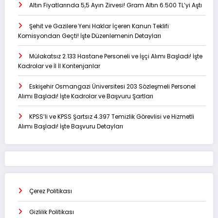
Altın Fiyatlarında 5,5 Ayın Zirvesi! Gram Altın 6.500 TL’yi Aştı
Şehit ve Gazilere Yeni Haklar İçeren Kanun Teklifi
Komisyondan Geçti! İşte Düzenlemenin Detayları
Mülakatsız 2.133 Hastane Personeli ve İşçi Alımı Başladı! İşte
Kadrolar ve İl İl Kontenjanlar
Eskişehir Osmangazi Üniversitesi 203 Sözleşmeli Personel
Alımı Başladı! İşte Kadrolar ve Başvuru Şartları
KPSS’li ve KPSS Şartsız 4.397 Temizlik Görevlisi ve Hizmetli
Alımı Başladı! İşte Başvuru Detayları
Çerez Politikası
Gizlilik Politikası