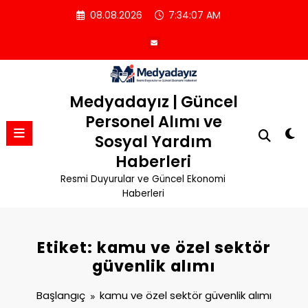
İçeriğe
08.08.2026
7:34:07 AM
atla
Medyadayız | Güncel
Personel Alımı ve
Sosyal Yardım
Haberleri
Resmi Duyurular ve Güncel Ekonomi
Haberleri
Etiket: kamu ve özel sektör
güvenlik alımı
Başlangıç
kamu ve özel sektör güvenlik alımı