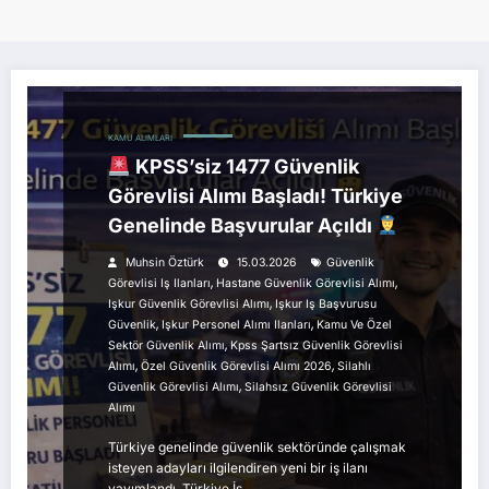
KAMU ALIMLARI
KPSS’siz 1477 Güvenlik
Görevlisi Alımı Başladı! Türkiye
Genelinde Başvurular Açıldı
Muhsin Öztürk
15.03.2026
Güvenlik
,
,
Görevlisi Iş Ilanları
Hastane Güvenlik Görevlisi Alımı
,
Işkur Güvenlik Görevlisi Alımı
Işkur Iş Başvurusu
,
,
Güvenlik
Işkur Personel Alımı Ilanları
Kamu Ve Özel
,
Sektör Güvenlik Alımı
Kpss Şartsız Güvenlik Görevlisi
,
,
Alımı
Özel Güvenlik Görevlisi Alımı 2026
Silahlı
,
Güvenlik Görevlisi Alımı
Silahsız Güvenlik Görevlisi
Alımı
Türkiye genelinde güvenlik sektöründe çalışmak
isteyen adayları ilgilendiren yeni bir iş ilanı
yayımlandı. Türkiye İş…