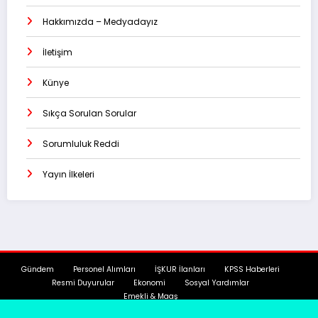
Hakkımızda – Medyadayız
İletişim
Künye
Sıkça Sorulan Sorular
Sorumluluk Reddi
Yayın İlkeleri
Gündem
Personel Alımları
İŞKUR İlanları
KPSS Haberleri
Resmi Duyurular
Ekonomi
Sosyal Yardımlar
Emekli & Maaş