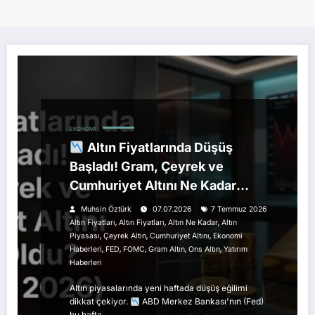
EKONOMI
Altın Fiyatlarında Düşüş
Başladı! Gram, Çeyrek ve
Cumhuriyet Altını Ne Kadar
Oldu? (7 Temmuz 2026)
Muhsin Öztürk
07.07.2026
7 Temmuz 2026
,
,
,
Altın Fiyatları
Altın Fiyatları
Altın Ne Kadar
Altın
,
,
,
Piyasası
Çeyrek Altın
Cumhuriyet Altını
Ekonomi
,
,
,
,
,
Haberleri
FED
FOMC
Gram Altın
Ons Altın
Yatırım
Haberleri
Altın piyasalarında yeni haftada düşüş eğilimi
dikkat çekiyor.
ABD Merkez Bankası'nın (Fed)
bu hafta…