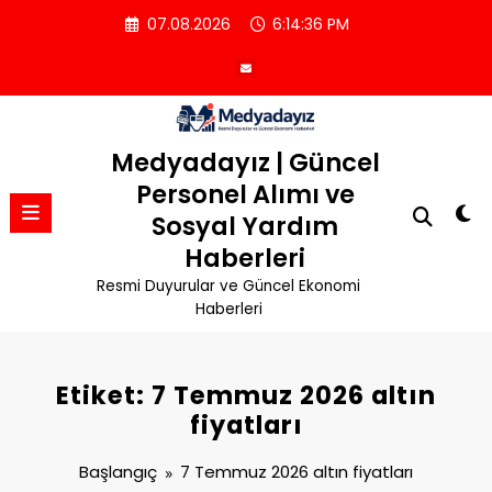
İçeriğe
07.08.2026
6:14:37 PM
atla
Medyadayız | Güncel
Personel Alımı ve
Sosyal Yardım
Haberleri
Resmi Duyurular ve Güncel Ekonomi
Haberleri
Etiket: 7 Temmuz 2026 altın
fiyatları
Başlangıç
7 Temmuz 2026 altın fiyatları