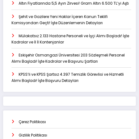
Altın Fiyatlarında 5,5 Ayın Zirvesi! Gram Altın 6.500 TL’yi Aştı
Şehit ve Gazilere Yeni Haklar İçeren Kanun Teklifi
Komisyondan Geçti! İşte Düzenlemenin Detayları
Mülakatsız 2.133 Hastane Personeli ve İşçi Alımı Başladı! İşte
Kadrolar ve İl İl Kontenjanlar
Eskişehir Osmangazi Üniversitesi 203 Sözleşmeli Personel
Alımı Başladı! İşte Kadrolar ve Başvuru Şartları
KPSS’li ve KPSS Şartsız 4.397 Temizlik Görevlisi ve Hizmetli
Alımı Başladı! İşte Başvuru Detayları
Çerez Politikası
Gizlilik Politikası