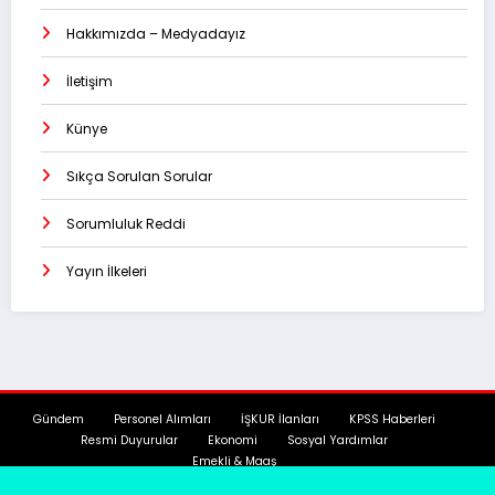
Hakkımızda – Medyadayız
İletişim
Künye
Sıkça Sorulan Sorular
Sorumluluk Reddi
Yayın İlkeleri
Gündem
Personel Alımları
İŞKUR İlanları
KPSS Haberleri
Resmi Duyurular
Ekonomi
Sosyal Yardımlar
Emekli & Maaş