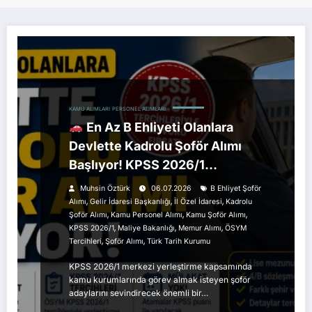
KAMU ALIMLARI
PERSONEL ALIMLARI
En Az B Ehliyeti Olanlara
Devlette Kadrolu Şoför Alımı
Başlıyor! KPSS 2026/1
Tercihleriyle Başvuru Fırsatı
Muhsin Öztürk
06.07.2026
B Ehliyet Şoför
,
,
,
Alımı
Gelir İdaresi Başkanlığı
İl Özel İdaresi
Kadrolu
,
,
,
Şoför Alımı
Kamu Personel Alımı
Kamu Şoför Alımı
,
,
,
KPSS 2026/1
Maliye Bakanlığı
Memur Alımı
ÖSYM
,
,
Tercihleri
Şoför Alımı
Türk Tarih Kurumu
KPSS 2026/1 merkezi yerleştirme kapsamında
kamu kurumlarında görev almak isteyen şoför
adaylarını sevindirecek önemli bir…