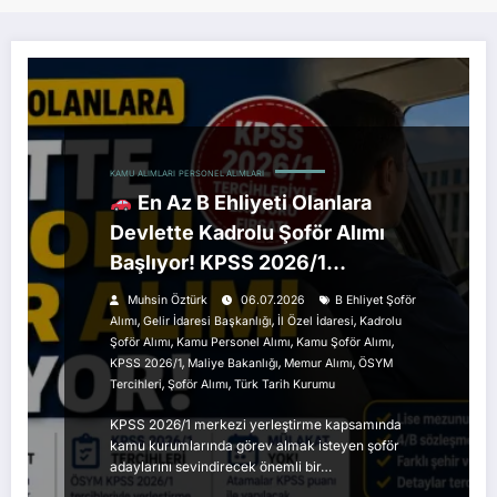
KAMU ALIMLARI
PERSONEL ALIMLARI
En Az B Ehliyeti Olanlara
Devlette Kadrolu Şoför Alımı
Başlıyor! KPSS 2026/1
Tercihleriyle Başvuru Fırsatı
Muhsin Öztürk
06.07.2026
B Ehliyet Şoför
,
,
,
Alımı
Gelir İdaresi Başkanlığı
İl Özel İdaresi
Kadrolu
,
,
,
Şoför Alımı
Kamu Personel Alımı
Kamu Şoför Alımı
,
,
,
KPSS 2026/1
Maliye Bakanlığı
Memur Alımı
ÖSYM
,
,
Tercihleri
Şoför Alımı
Türk Tarih Kurumu
KPSS 2026/1 merkezi yerleştirme kapsamında
kamu kurumlarında görev almak isteyen şoför
adaylarını sevindirecek önemli bir…