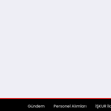
Gündem
Personel Alımları
İŞKUR İl