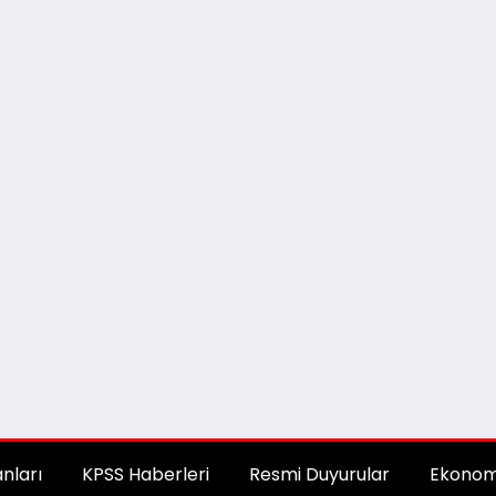
anları
KPSS Haberleri
Resmi Duyurular
Ekonom