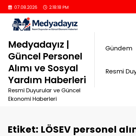
İçeriğe
07.08.2026
2:18:19 PM
atla
Medyadayız |
Gündem
Güncel Personel
Alımı ve Sosyal
Resmi Duy
Yardım Haberleri
Resmi Duyurular ve Güncel
Ekonomi Haberleri
Etiket: LÖSEV personel alı