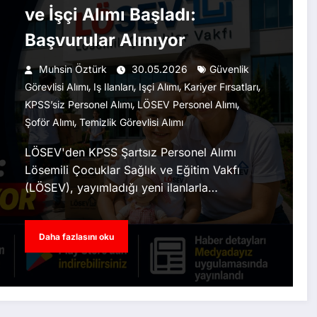
ve İşçi Alımı Başladı:
Başvurular Alınıyor
Muhsin Öztürk
30.05.2026
Güvenlik
,
,
,
,
Görevlisi Alımı
Iş Ilanları
Işçi Alımı
Kariyer Fırsatları
,
,
KPSS’siz Personel Alımı
LÖSEV Personel Alımı
,
Şoför Alımı
Temizlik Görevlisi Alımı
LÖSEV'den KPSS Şartsız Personel Alımı
Lösemili Çocuklar Sağlık ve Eğitim Vakfı
(LÖSEV), yayımladığı yeni ilanlarla…
Daha fazlasını oku