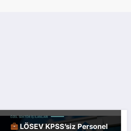
ÖZEL SEKTÖR İŞ İLANLARI
LÖSEV KPSS’siz Personel