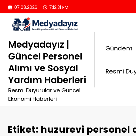
İçeriğe
07.08.2026
7:12:32 PM
atla
Medyadayız |
Gündem
Güncel Personel
Alımı ve Sosyal
Resmi Duy
Yardım Haberleri
Resmi Duyurular ve Güncel
Ekonomi Haberleri
Etiket: huzurevi personel 