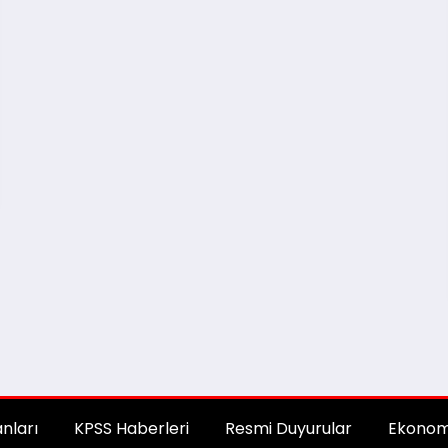
anları
KPSS Haberleri
Resmi Duyurular
Ekonom