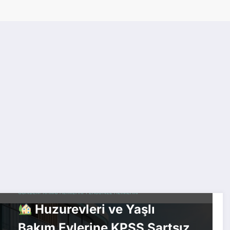
GÜNDEM
KAMU ALIMLARI
PERSONEL ALIMLARI
Huzurevleri ve Yaşlı
Bakım Evlerine KPSS Şartsız