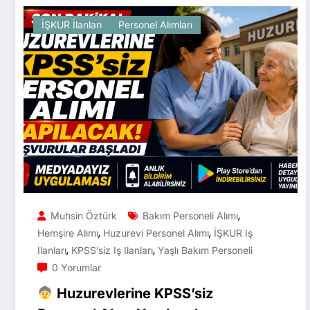
İŞKUR İlanları
Personel Alımları
,
Muhsin Öztürk
Bakım Personeli Alımı
,
,
Hemşire Alımı
Huzurevi Personel Alımı
İŞKUR Iş
,
,
Ilanları
KPSS’siz Iş Ilanları
Yaşlı Bakım Personeli
0 Yorumlar
Huzurevlerine KPSS’siz