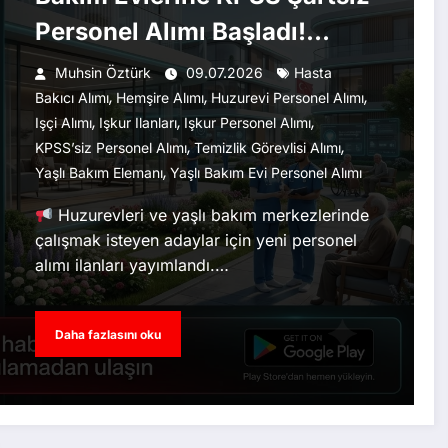
Personel Alımı Başladı!
Başvurular İŞKUR Üzerinden
Muhsin Öztürk
09.07.2026
Hasta
,
,
,
Yapılıyor
Bakıcı Alımı
Hemşire Alımı
Huzurevi Personel Alımı
,
,
,
Işçi Alımı
Işkur Ilanları
Işkur Personel Alımı
,
,
KPSS’siz Personel Alımı
Temizlik Görevlisi Alımı
,
Yaşlı Bakım Elemanı
Yaşlı Bakım Evi Personel Alımı
Huzurevleri ve yaşlı bakım merkezlerinde
çalışmak isteyen adaylar için yeni personel
alımı ilanları yayımlandı.…
Daha fazlasını oku