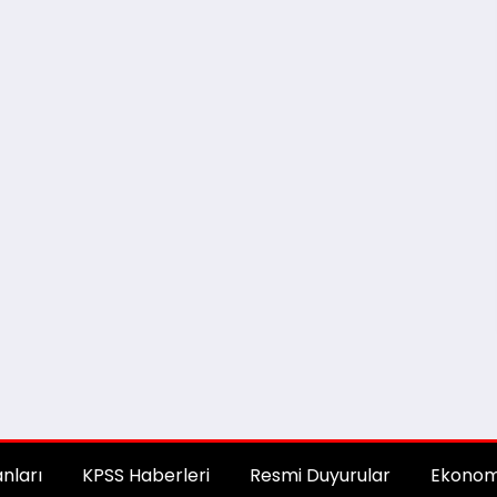
anları
KPSS Haberleri
Resmi Duyurular
Ekonom