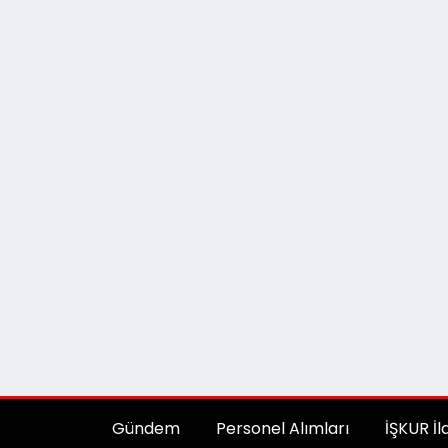
Gündem
Personel Alımları
İŞKUR İl