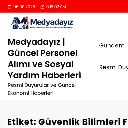
İçeriğe
06.08.2026
8:16:03 PM
atla
Medyadayız |
Gündem
Güncel Personel
Alımı ve Sosyal
Resmi Duy
Yardım Haberleri
Resmi Duyurular ve Güncel
Ekonomi Haberleri
Etiket: Güvenlik Bilimleri 