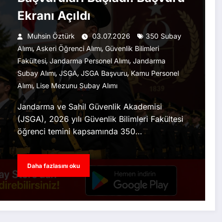
Ekranı Açıldı
Muhsin Öztürk
03.07.2026
350 Subay
,
,
Alımı
Askeri Öğrenci Alımı
Güvenlik Bilimleri
,
,
Fakültesi
Jandarma Personel Alımı
Jandarma
,
,
,
Subay Alımı
JSGA
JSGA Başvuru
Kamu Personel
,
Alımı
Lise Mezunu Subay Alımı
Jandarma ve Sahil Güvenlik Akademisi
(JSGA), 2026 yılı Güvenlik Bilimleri Fakültesi
öğrenci temini kapsamında 350…
Daha fazlasını oku