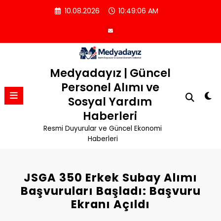
İçeriğe
10.08.2026
10:49:06 AM
atla
Medyadayız | Güncel
Personel Alımı ve
Sosyal Yardım
Haberleri
Resmi Duyurular ve Güncel Ekonomi
Haberleri
JSGA 350 Erkek Subay Alımı
Başvuruları Başladı: Başvuru
Ekranı Açıldı