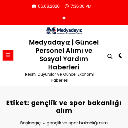
İçeriğe
06.08.2026
7:36:30 PM
atla
Medyadayız | Güncel
Personel Alımı ve
Sosyal Yardım
Haberleri
Resmi Duyurular ve Güncel Ekonomi
Haberleri
Etiket: gençlik ve spor bakanlığı
alım
Başlangıç
gençlik ve spor bakanlığı alım