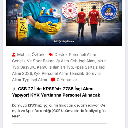
Muhsin Öztürk
Destek Personeli Alımı
,
Gençlik Ve Spor Bakanlığı Alım
Gsb Işçi Alımı
Işkur
,
,
Typ Başvuru
Kamu Iş Ilanları Typ
Kpss Şartsız Işçi
,
,
Alımı 2026
Kyk Personel Alımı
Temizlik Görevlisi
,
,
Alımı
Typ Işçi Alımı
0 Yorumlar
,
GSB 27 İlde KPSS’siz 2785 İşçi Alımı
Yapıyor! KYK Yurtlarına Personel Alınacak
Kamuya KPSS’siz işçi alımı fırsatları devam ediyor. Ge
nçlik ve Spor Bakanlığı (GSB), bünyesinde faaliyet gös
teren…