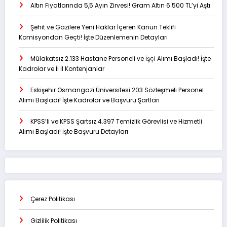
Altın Fiyatlarında 5,5 Ayın Zirvesi! Gram Altın 6.500 TL’yi Aştı
Şehit ve Gazilere Yeni Haklar İçeren Kanun Teklifi
Komisyondan Geçti! İşte Düzenlemenin Detayları
Mülakatsız 2.133 Hastane Personeli ve İşçi Alımı Başladı! İşte
Kadrolar ve İl İl Kontenjanlar
Eskişehir Osmangazi Üniversitesi 203 Sözleşmeli Personel
Alımı Başladı! İşte Kadrolar ve Başvuru Şartları
KPSS’li ve KPSS Şartsız 4.397 Temizlik Görevlisi ve Hizmetli
Alımı Başladı! İşte Başvuru Detayları
Çerez Politikası
Gizlilik Politikası