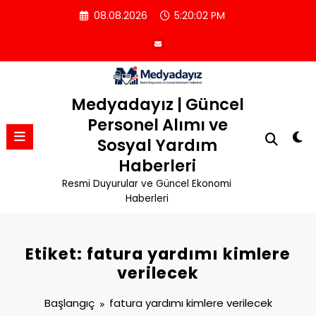
İçeriğe
08.08.2026
5:20:03 PM
atla
Medyadayız | Güncel
Personel Alımı ve
Sosyal Yardım
Haberleri
Resmi Duyurular ve Güncel Ekonomi
Haberleri
Etiket: fatura yardımı kimlere
verilecek
Başlangıç
fatura yardımı kimlere verilecek