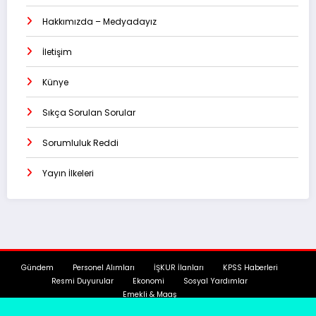
Hakkımızda – Medyadayız
İletişim
Künye
Sıkça Sorulan Sorular
Sorumluluk Reddi
Yayın İlkeleri
Gündem
Personel Alımları
İŞKUR İlanları
KPSS Haberleri
Resmi Duyurular
Ekonomi
Sosyal Yardımlar
Emekli & Maaş