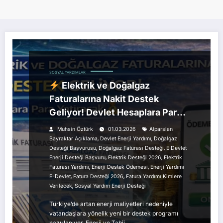
SOSYAL YARDIMLAR
Elektrik ve Doğalgaz
Faturalarına Nakit Destek
Geliyor! Devlet Hesaplara Para
Yatıracak
Muhsin Öztürk
01.03.2026
Alparslan
,
,
Bayraktar Açıklama
Devlet Enerji Yardımı
Doğalgaz
,
,
Desteği Başvurusu
Doğalgaz Faturası Desteği
E Devlet
,
,
Enerji Desteği Başvuru
Elektrik Desteği 2026
Elektrik
,
,
Faturası Yardımı
Enerji Destek Ödemesi
Enerji Yardımı
,
,
E-Devlet
Fatura Desteği 2026
Fatura Yardımı Kimlere
,
Verilecek
Sosyal Yardım Enerji Desteği
Türkiye’de artan enerji maliyetleri nedeniyle
vatandaşlara yönelik yeni bir destek programı
hazırlanıyor. Enerji ve Tabii…