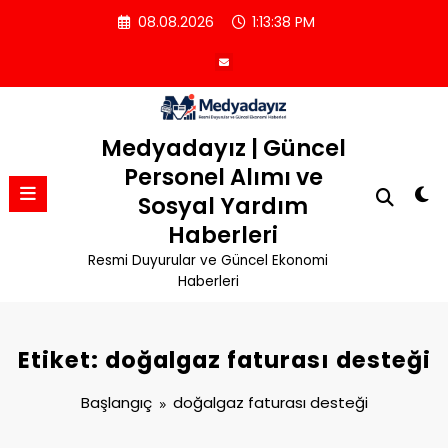
İçeriğe
08.08.2026
1:13:39 PM
atla
Medyadayız | Güncel
Personel Alımı ve
Sosyal Yardım
Haberleri
Resmi Duyurular ve Güncel Ekonomi
Haberleri
Etiket: doğalgaz faturası desteği
Başlangıç
doğalgaz faturası desteği