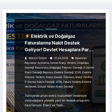
SOSYAL YARDIMLAR
Elektrik ve Doğalgaz
Faturalarına Nakit Destek
Geliyor! Devlet Hesaplara Para
Yatıracak
Muhsin Öztürk
01.03.2026
Alparslan
,
,
Bayraktar Açıklama
Devlet Enerji Yardımı
Doğalgaz
,
,
Desteği Başvurusu
Doğalgaz Faturası Desteği
E Devlet
,
,
Enerji Desteği Başvuru
Elektrik Desteği 2026
Elektrik
,
,
Faturası Yardımı
Enerji Destek Ödemesi
Enerji Yardımı
,
,
E-Devlet
Fatura Desteği 2026
Fatura Yardımı Kimlere
,
Verilecek
Sosyal Yardım Enerji Desteği
Türkiye’de artan enerji maliyetleri nedeniyle
vatandaşlara yönelik yeni bir destek programı
hazırlanıyor. Enerji ve Tabii…