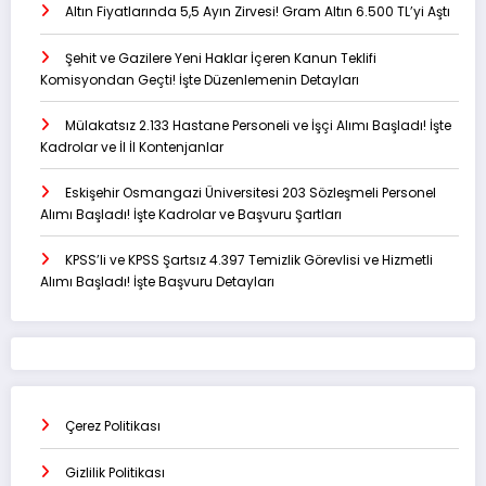
Altın Fiyatlarında 5,5 Ayın Zirvesi! Gram Altın 6.500 TL’yi Aştı
Şehit ve Gazilere Yeni Haklar İçeren Kanun Teklifi
Komisyondan Geçti! İşte Düzenlemenin Detayları
Mülakatsız 2.133 Hastane Personeli ve İşçi Alımı Başladı! İşte
Kadrolar ve İl İl Kontenjanlar
Eskişehir Osmangazi Üniversitesi 203 Sözleşmeli Personel
Alımı Başladı! İşte Kadrolar ve Başvuru Şartları
KPSS’li ve KPSS Şartsız 4.397 Temizlik Görevlisi ve Hizmetli
Alımı Başladı! İşte Başvuru Detayları
Çerez Politikası
Gizlilik Politikası