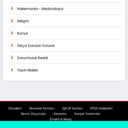
Hakkımızda – Medyadayız
İletişim
Künye
Sıkça Sorulan Sorular
Sorumluluk Reddi
Yayın İlkeleri
Gündem
Personel Alımları
İŞKUR İlanları
KPSS Haberleri
Resmi Duyurular
Ekonomi
Sosyal Yardımlar
Emekli & Maaş