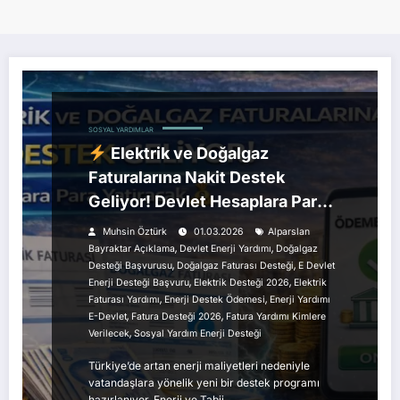
SOSYAL YARDIMLAR
Elektrik ve Doğalgaz
Faturalarına Nakit Destek
Geliyor! Devlet Hesaplara Para
Yatıracak
Muhsin Öztürk
01.03.2026
Alparslan
,
,
Bayraktar Açıklama
Devlet Enerji Yardımı
Doğalgaz
,
,
Desteği Başvurusu
Doğalgaz Faturası Desteği
E Devlet
,
,
Enerji Desteği Başvuru
Elektrik Desteği 2026
Elektrik
,
,
Faturası Yardımı
Enerji Destek Ödemesi
Enerji Yardımı
,
,
E-Devlet
Fatura Desteği 2026
Fatura Yardımı Kimlere
,
Verilecek
Sosyal Yardım Enerji Desteği
Türkiye’de artan enerji maliyetleri nedeniyle
vatandaşlara yönelik yeni bir destek programı
hazırlanıyor. Enerji ve Tabii…