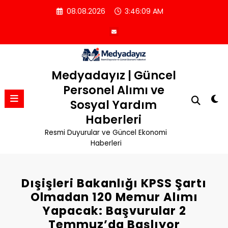
İçeriğe
08.08.2026
3:46:10 AM
atla
Medyadayız | Güncel
Personel Alımı ve
Sosyal Yardım
Haberleri
Resmi Duyurular ve Güncel Ekonomi
Haberleri
Dışişleri Bakanlığı KPSS Şartı
Olmadan 120 Memur Alımı
Yapacak: Başvurular 2
Temmuz’da Başlıyor