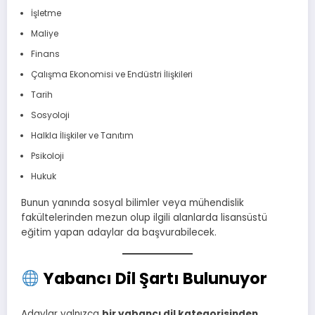
İşletme
Maliye
Finans
Çalışma Ekonomisi ve Endüstri İlişkileri
Tarih
Sosyoloji
Halkla İlişkiler ve Tanıtım
Psikoloji
Hukuk
Bunun yanında sosyal bilimler veya mühendislik
fakültelerinden mezun olup ilgili alanlarda lisansüstü
eğitim yapan adaylar da başvurabilecek.
Yabancı Dil Şartı Bulunuyor
Adaylar yalnızca
bir yabancı dil kategorisinden