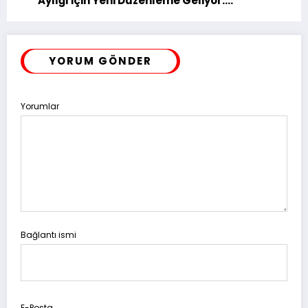
Aylığı İçin Yeni Düzenleme Geliyor:
TBMM’de Görüşülecek
YORUM GÖNDER
Yorumlar
Bağlantı ismi
E-Posta