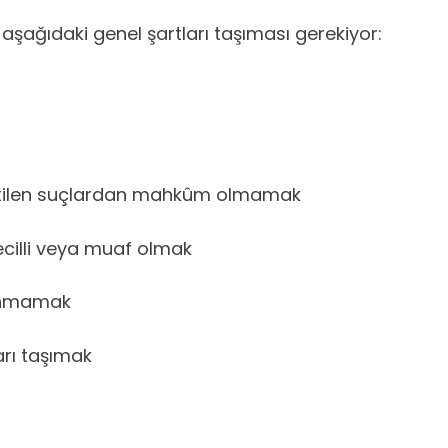
şağıdaki genel şartları taşıması gerekiyor:
irtilen suçlardan mahkûm olmamak
tecilli veya muaf olmak
lunmamak
arı taşımak