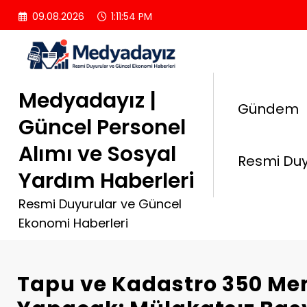
İçeriğe
09.08.2026
1:11:55 PM
atla
Medyadayız |
Gündem
Güncel Personel
Alımı ve Sosyal
Resmi Duy
Yardım Haberleri
Resmi Duyurular ve Güncel
Ekonomi Haberleri
Tapu ve Kadastro 350 Me