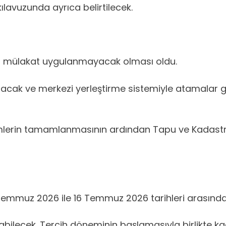
ılavuzunda ayrıca belirtilecek.
iri mülakat uygulanmayacak olması oldu.
acak ve merkezi yerleştirme sistemiyle atamalar ge
lemlerin tamamlanmasının ardından Tapu ve Kadas
9 Temmuz 2026 ile 16 Temmuz 2026 tarihleri arasında 
abilecek. Tercih döneminin başlamasıyla birlikte ka