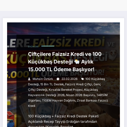
EKONOMI
Çiftçilere Faizsiz Kredi ve 100
Küçükbaş Desteği
Aylık
15.000 TL Ödeme Başlıyor!
Muhsin Öztürk
22.02.2026
100 Küçükbaş
,
,
,
Desteği
15 Bin TL Destek
Faizsiz Kredi Çiftçi
Genç
,
,
Çiftçi Desteği
Kırsalda Bereket Projesi
Küçükbaş
,
,
Hayvancılık Desteği 2026
Nisan 2026 Başvuru
TARSİM
,
,
Sigortası
TİGEM Hayvan Dağıtımı
Ziraat Bankası Faizsiz
Kredi
100 Küçükbaş + Faizsiz Kredi Destek Paketi
Açıklandı Recep Tayyip Erdoğan tarafından
duyurulan “Kırsalda Bereket…