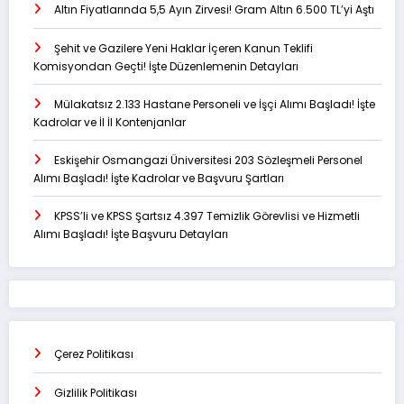
Altın Fiyatlarında 5,5 Ayın Zirvesi! Gram Altın 6.500 TL’yi Aştı
Şehit ve Gazilere Yeni Haklar İçeren Kanun Teklifi
Komisyondan Geçti! İşte Düzenlemenin Detayları
Mülakatsız 2.133 Hastane Personeli ve İşçi Alımı Başladı! İşte
Kadrolar ve İl İl Kontenjanlar
Eskişehir Osmangazi Üniversitesi 203 Sözleşmeli Personel
Alımı Başladı! İşte Kadrolar ve Başvuru Şartları
KPSS’li ve KPSS Şartsız 4.397 Temizlik Görevlisi ve Hizmetli
Alımı Başladı! İşte Başvuru Detayları
Çerez Politikası
Gizlilik Politikası