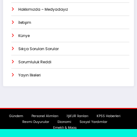
Hakkımızda – Medyadayız
İletişim
Künye
Sıkça Sorulan Sorular
Sorumluluk Reddi
Yayın İlkeleri
Gündem
Personel Alımları
İŞKUR İlanları
KPSS Haberleri
Resmi Duyurular
Ekonomi
Sosyal Yardımlar
Emekli & Maaş