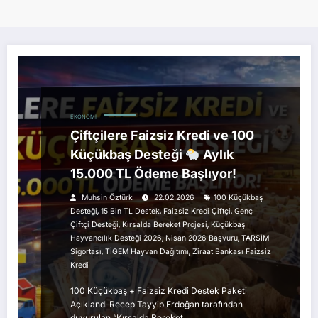
EKONOMI
Çiftçilere Faizsiz Kredi ve 100
Küçükbaş Desteği
Aylık
15.000 TL Ödeme Başlıyor!
Muhsin Öztürk
22.02.2026
100 Küçükbaş
,
,
,
Desteği
15 Bin TL Destek
Faizsiz Kredi Çiftçi
Genç
,
,
Çiftçi Desteği
Kırsalda Bereket Projesi
Küçükbaş
,
,
Hayvancılık Desteği 2026
Nisan 2026 Başvuru
TARSİM
,
,
Sigortası
TİGEM Hayvan Dağıtımı
Ziraat Bankası Faizsiz
Kredi
100 Küçükbaş + Faizsiz Kredi Destek Paketi
Açıklandı Recep Tayyip Erdoğan tarafından
duyurulan “Kırsalda Bereket…