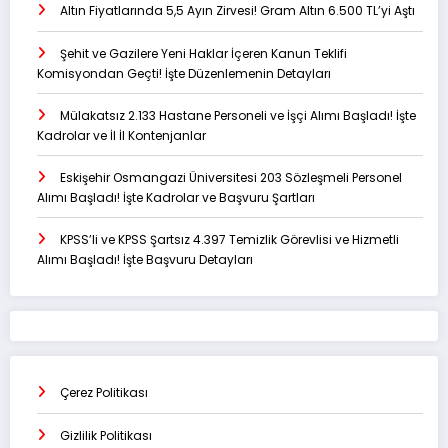
Altın Fiyatlarında 5,5 Ayın Zirvesi! Gram Altın 6.500 TL’yi Aştı
Şehit ve Gazilere Yeni Haklar İçeren Kanun Teklifi
Komisyondan Geçti! İşte Düzenlemenin Detayları
Mülakatsız 2.133 Hastane Personeli ve İşçi Alımı Başladı! İşte
Kadrolar ve İl İl Kontenjanlar
Eskişehir Osmangazi Üniversitesi 203 Sözleşmeli Personel
Alımı Başladı! İşte Kadrolar ve Başvuru Şartları
KPSS’li ve KPSS Şartsız 4.397 Temizlik Görevlisi ve Hizmetli
Alımı Başladı! İşte Başvuru Detayları
Çerez Politikası
Gizlilik Politikası