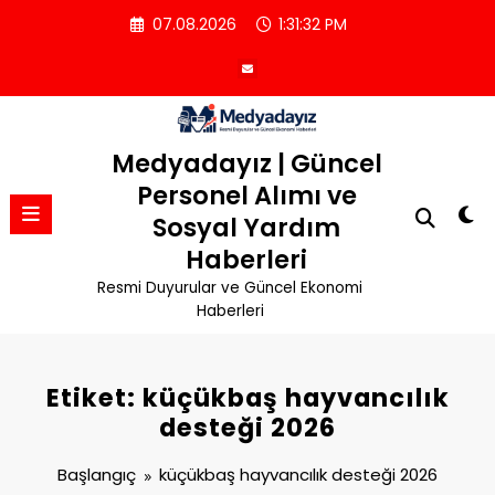
İçeriğe
07.08.2026
1:31:32 PM
atla
Medyadayız | Güncel
Personel Alımı ve
Sosyal Yardım
Haberleri
Resmi Duyurular ve Güncel Ekonomi
Haberleri
Etiket: küçükbaş hayvancılık
desteği 2026
Başlangıç
küçükbaş hayvancılık desteği 2026