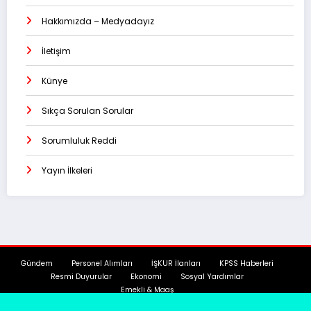
Hakkımızda – Medyadayız
İletişim
Künye
Sıkça Sorulan Sorular
Sorumluluk Reddi
Yayın İlkeleri
Gündem
Personel Alımları
İŞKUR İlanları
KPSS Haberleri
Resmi Duyurular
Ekonomi
Sosyal Yardımlar
Emekli & Maaş