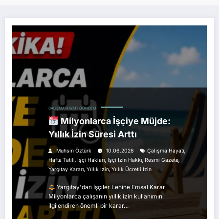
ÇALIŞMA HAYATI
GÜNDEM
Milyonlarca İşçiye Müjde:
Yıllık İzin Süresi Arttı
,
Muhsin Öztürk
10.06.2026
Çalışma Hayatı
,
,
,
,
Hafta Tatili
Işçi Hakları
Işçi Izin Hakkı
Resmi Gazete
,
,
Yargıtay Kararı
Yıllık Izin
Yıllık Ücretli Izin
Yargıtay'dan İşçiler Lehine Emsal Karar
Milyonlarca çalışanın yıllık izin kullanımını
ilgilendiren önemli bir karar…