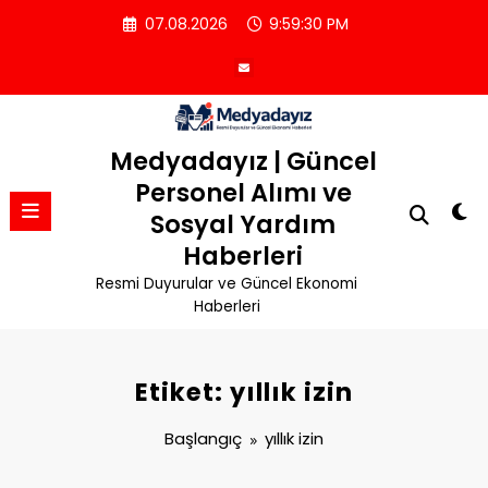
İçeriğe
07.08.2026
9:59:31 PM
atla
Medyadayız | Güncel
Personel Alımı ve
Sosyal Yardım
Haberleri
Resmi Duyurular ve Güncel Ekonomi
Haberleri
Etiket: yıllık izin
Başlangıç
yıllık izin