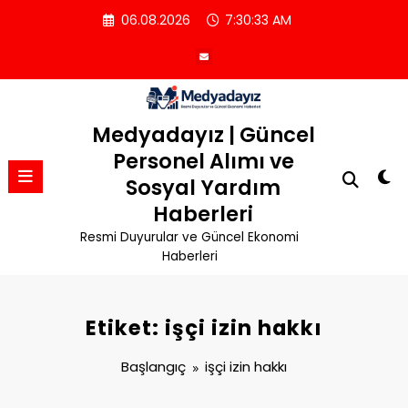
İçeriğe
06.08.2026
7:30:33 AM
atla
Medyadayız | Güncel
Personel Alımı ve
Sosyal Yardım
Haberleri
Resmi Duyurular ve Güncel Ekonomi
Haberleri
Etiket: işçi izin hakkı
Başlangıç
işçi izin hakkı