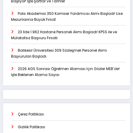
Başlıyor! İşte Şartlar ve Tarihler
Polis Akademisi 350 Komiser Yardımcısı Alımı Başladı! Lise
Mezunlarına Büyük Fırsat
23 İlde 1.962 Hastane Personeli Alımı Başladı! KPSS ile ve
Mülakatsız Başvuru Fırsatı
Balıkesir Üniversitesi 309 Sözleşmeli Personel Alımı
Başvuruları Başladı
2026 AGS Sonrası Öğretmen Ataması İçin Gözler MEB’de!
İşte Beklenen Atama Sayısı
Çerez Politikası
Gizlilik Politikası