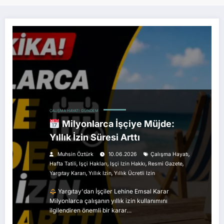
ÇALIŞMA HAYATI
GÜNDEM
Milyonlarca İşçiye Müjde:
Yıllık İzin Süresi Arttı
,
Muhsin Öztürk
10.06.2026
Çalışma Hayatı
,
,
,
,
Hafta Tatili
Işçi Hakları
Işçi Izin Hakkı
Resmi Gazete
,
,
Yargıtay Kararı
Yıllık Izin
Yıllık Ücretli Izin
Yargıtay'dan İşçiler Lehine Emsal Karar
Milyonlarca çalışanın yıllık izin kullanımını
ilgilendiren önemli bir karar…