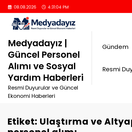
İçeriğe
08.08.2026
4:31:05 PM
atla
Medyadayız |
Gündem
Güncel Personel
Alımı ve Sosyal
Resmi Duy
Yardım Haberleri
Resmi Duyurular ve Güncel
Ekonomi Haberleri
Etiket: Ulaştırma ve Altya