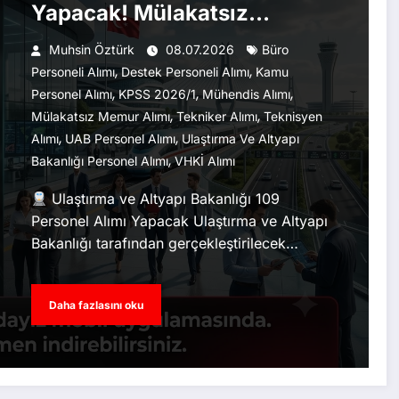
Yapacak! Mülakatsız
Başvurular 9 Temmuz’da
Muhsin Öztürk
08.07.2026
Büro
,
,
Başlıyor
Personeli Alımı
Destek Personeli Alımı
Kamu
,
,
,
Personel Alımı
KPSS 2026/1
Mühendis Alımı
,
,
Mülakatsız Memur Alımı
Tekniker Alımı
Teknisyen
,
,
Alımı
UAB Personel Alımı
Ulaştırma Ve Altyapı
,
Bakanlığı Personel Alımı
VHKİ Alımı
Ulaştırma ve Altyapı Bakanlığı 109
Personel Alımı Yapacak Ulaştırma ve Altyapı
Bakanlığı tarafından gerçekleştirilecek…
Daha fazlasını oku