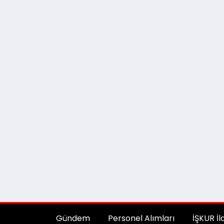
Gündem
Personel Alımları
İŞKUR İl