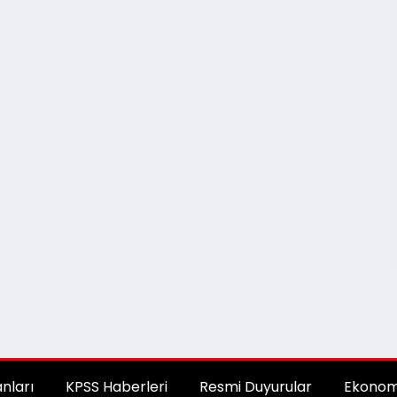
anları
KPSS Haberleri
Resmi Duyurular
Ekonom