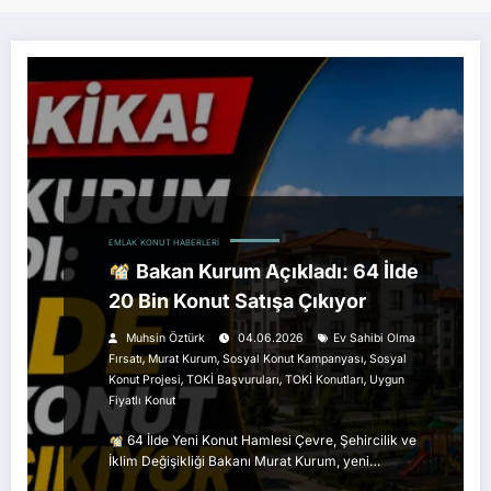
EMLAK
KONUT HABERLERI
Bakan Kurum Açıkladı: 64 İlde
20 Bin Konut Satışa Çıkıyor
Muhsin Öztürk
04.06.2026
Ev Sahibi Olma
,
,
,
Fırsatı
Murat Kurum
Sosyal Konut Kampanyası
Sosyal
,
,
,
Konut Projesi
TOKİ Başvuruları
TOKİ Konutları
Uygun
Fiyatlı Konut
64 İlde Yeni Konut Hamlesi Çevre, Şehircilik ve
İklim Değişikliği Bakanı Murat Kurum, yeni…