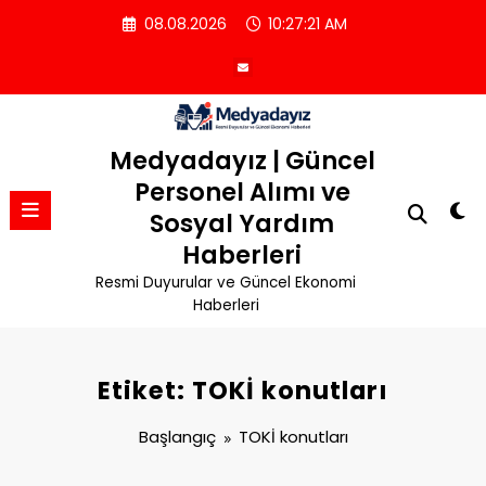
İçeriğe
08.08.2026
10:27:22 AM
atla
Medyadayız | Güncel
Personel Alımı ve
Sosyal Yardım
Haberleri
Resmi Duyurular ve Güncel Ekonomi
Haberleri
Etiket: TOKİ konutları
Başlangıç
TOKİ konutları