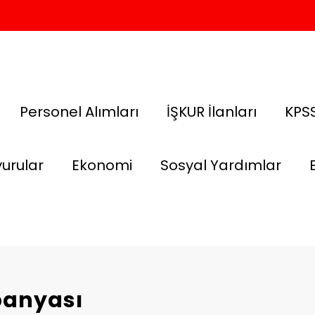
Personel Alımları
İŞKUR İlanları
KPSS
urular
Ekonomi
Sosyal Yardımlar
panyası