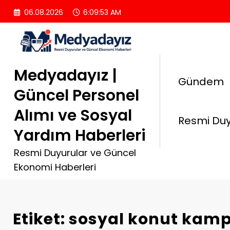
İçeriğe
06.08.2026
6:09:54 AM
atla
Medyadayız |
Gündem
Güncel Personel
Alımı ve Sosyal
Resmi Duy
Yardım Haberleri
Resmi Duyurular ve Güncel
Ekonomi Haberleri
Etiket: sosyal konut kam