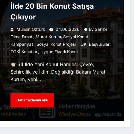
İlde 20 Bin Konut Satışa
Çıkıyor
Muhsin Öztürk
04.06.2026
Ev Sahibi
,
,
Olma Fırsatı
Murat Kurum
Sosyal Konut
,
,
,
Kampanyası
Sosyal Konut Projesi
TOKİ Başvuruları
,
TOKİ Konutları
Uygun Fiyatlı Konut
64 İlde Yeni Konut Hamlesi Çevre,
Şehircilik ve İklim Değişikliği Bakanı Murat
Kurum, yeni…
Daha fazlasını oku