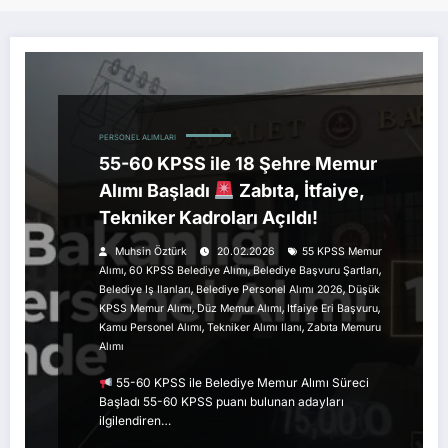
PERSONEL ALIMLARI
55-60 KPSS ile 18 Şehre Memur
Alımı Başladı
Zabıta, İtfaiye,
Tekniker Kadroları Açıldı!
Muhsin Öztürk
20.02.2026
55 KPSS Memur
,
,
,
Alımı
60 KPSS Belediye Alımı
Belediye Başvuru Şartları
,
,
Belediye Iş Ilanları
Belediye Personel Alımı 2026
Düşük
,
,
,
KPSS Memur Alımı
Düz Memur Alımı
Itfaiye Eri Başvuru
,
,
Kamu Personel Alımı
Tekniker Alımı Ilanı
Zabıta Memuru
Alımı
55-60 KPSS ile Belediye Memur Alımı Süreci
Başladı 55-60 KPSS puanı bulunan adayları
ilgilendiren…