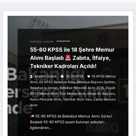
PERSONEL ALIMLARI
55-60 KPSS ile 18 Şehre Memur
Alımı Başladı
Zabıta, İtfaiye,
Tekniker Kadroları Açıldı!
Muhsin Öztürk
20.02.2026
55 KPSS Memur
,
,
,
Alımı
60 KPSS Belediye Alımı
Belediye Başvuru Şartları
,
,
Belediye Iş Ilanları
Belediye Personel Alımı 2026
Düşük
,
,
,
KPSS Memur Alımı
Düz Memur Alımı
Itfaiye Eri Başvuru
,
,
Kamu Personel Alımı
Tekniker Alımı Ilanı
Zabıta Memuru
Alımı
55-60 KPSS ile Belediye Memur Alımı Süreci
Başladı 55-60 KPSS puanı bulunan adayları
ilgilendiren…