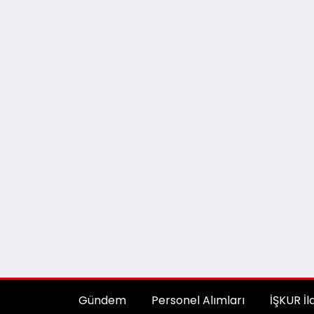
Gündem
Personel Alımları
İŞKUR İl