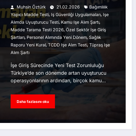
Muhsin Öztürk
21.02.2026
Bağımlılık
,
,
Yapıcı Madde Testi
Iş Güvenliği Uygulamaları
Işe
,
,
Alımda Uyuşturucu Testi
Kamu Işe Alım Şartı
,
Madde Tarama Testi 2026
Özel Sektör Işe Giriş
,
,
Şartları
Personel Alımında Yeni Dönem
Sağlık
,
,
Raporu Yeni Kural
TCDD Işe Alım Testi
Tüpraş Işe
Alım Şartı
İşe Giriş Sürecinde Yeni Test Zorunluluğu
Türkiye’de son dönemde artan uyuşturucu
operasyonlarının ardından, birçok kamu…
Daha fazlasını oku