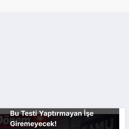
GÜNDEM
İşe Alımlarda Yeni Dönem
Bu Testi Yaptırmayan İşe
Giremeyecek!