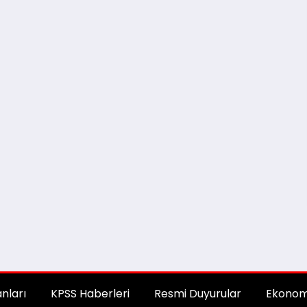
anları
KPSS Haberleri
Resmi Duyurular
Ekonom