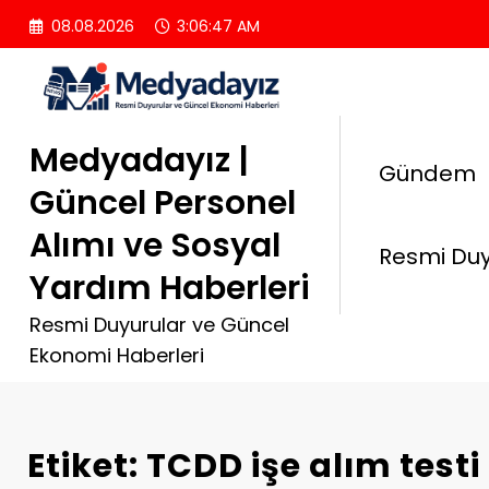
İçeriğe
08.08.2026
3:06:48 AM
atla
Medyadayız |
Gündem
Güncel Personel
Alımı ve Sosyal
Resmi Duy
Yardım Haberleri
Resmi Duyurular ve Güncel
Ekonomi Haberleri
Etiket: TCDD işe alım testi