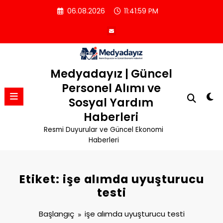
İçeriğe
06.08.2026
11:42:00 PM
atla
Medyadayız | Güncel
Personel Alımı ve
Sosyal Yardım
Haberleri
Resmi Duyurular ve Güncel Ekonomi
Haberleri
Etiket: işe alımda uyuşturucu
testi
Başlangıç
işe alımda uyuşturucu testi