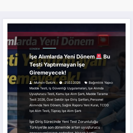
GÜNDEM
İşe Alımlarda Yeni Dönem
Bu
Testi Yaptırmayan İşe
Giremeyecek!
Muhsin Öztürk
21.02.2026
Bağımlılık Yapıcı
,
,
Madde Testi
Iş Güvenliği Uygulamaları
Işe Alımda
,
,
Uyuşturucu Testi
Kamu Işe Alım Şartı
Madde Tarama
,
,
Testi 2026
Özel Sektör Işe Giriş Şartları
Personel
,
,
Alımında Yeni Dönem
Sağlık Raporu Yeni Kural
TCDD
,
Işe Alım Testi
Tüpraş Işe Alım Şartı
İşe Giriş Sürecinde Yeni Test Zorunluluğu
Türkiye’de son dönemde artan uyuşturucu
operasyonlarının ardından, birçok kamu…