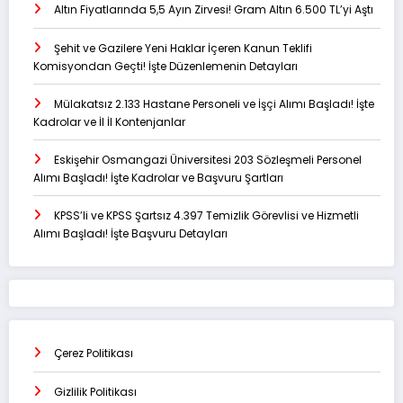
Altın Fiyatlarında 5,5 Ayın Zirvesi! Gram Altın 6.500 TL’yi Aştı
Şehit ve Gazilere Yeni Haklar İçeren Kanun Teklifi
Komisyondan Geçti! İşte Düzenlemenin Detayları
Mülakatsız 2.133 Hastane Personeli ve İşçi Alımı Başladı! İşte
Kadrolar ve İl İl Kontenjanlar
Eskişehir Osmangazi Üniversitesi 203 Sözleşmeli Personel
Alımı Başladı! İşte Kadrolar ve Başvuru Şartları
KPSS’li ve KPSS Şartsız 4.397 Temizlik Görevlisi ve Hizmetli
Alımı Başladı! İşte Başvuru Detayları
Çerez Politikası
Gizlilik Politikası