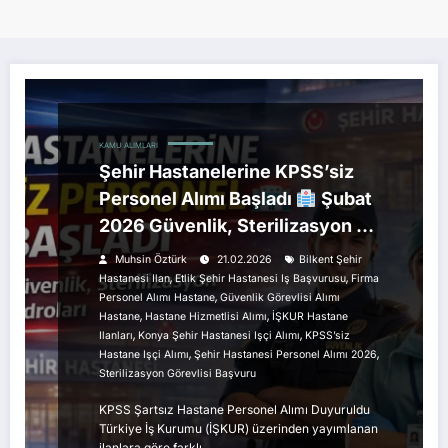
KAMU ALIMLARI
Şehir Hastanelerine KPSS’siz
Personel Alımı Başladı
Şubat
2026 Güvenlik, Sterilizasyon ve
Hizmetli Kadroları
Muhsin Öztürk
21.02.2026
Bilkent Şehir
,
,
Hastanesi Ilan
Etlik Şehir Hastanesi Iş Başvurusu
Firma
,
Personel Alımı Hastane
Güvenlik Görevlisi Alımı
,
,
Hastane
Hastane Hizmetlisi Alımı
İŞKUR Hastane
,
,
Ilanları
Konya Şehir Hastanesi Işçi Alımı
KPSS’siz
,
,
Hastane Işçi Alımı
Şehir Hastanesi Personel Alımı 2026
Sterilizasyon Görevlisi Başvuru
KPSS Şartsız Hastane Personel Alımı Duyuruldu
Türkiye İş Kurumu (İŞKUR) üzerinden yayımlanan
ilanlara göre farklı…