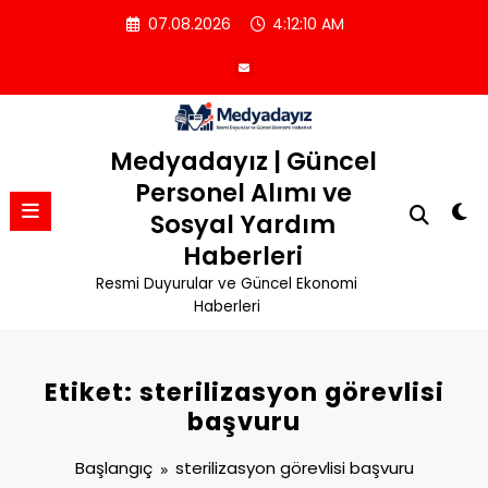
İçeriğe
07.08.2026
4:12:11 AM
atla
Medyadayız | Güncel
Personel Alımı ve
Sosyal Yardım
Haberleri
Resmi Duyurular ve Güncel Ekonomi
Haberleri
Etiket: sterilizasyon görevlisi
başvuru
Başlangıç
sterilizasyon görevlisi başvuru