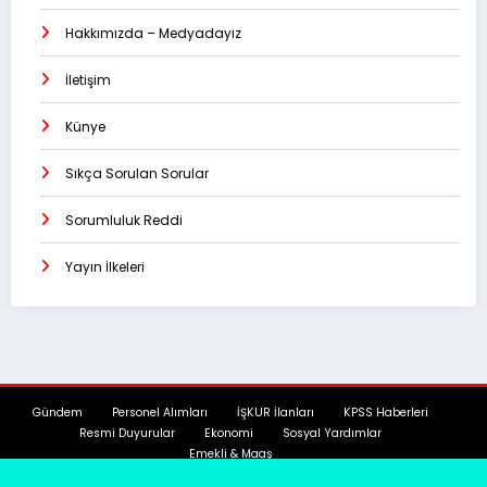
Hakkımızda – Medyadayız
İletişim
Künye
Sıkça Sorulan Sorular
Sorumluluk Reddi
Yayın İlkeleri
Gündem
Personel Alımları
İŞKUR İlanları
KPSS Haberleri
Resmi Duyurular
Ekonomi
Sosyal Yardımlar
Emekli & Maaş