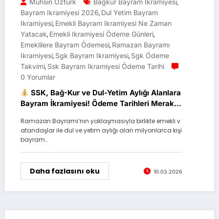
Muhsin Öztürk
Bağkur Bayram Ikramiyesi
,
Bayram Ikramiyesi 2026
Dul Yetim Bayram
,
Ikramiyesi
Emekli Bayram Ikramiyesi Ne Zaman
,
Yatacak
Emekli Ikramiyesi Ödeme Günleri
,
,
Emeklilere Bayram Ödemesi
Ramazan Bayramı
,
Ikramiyesi
Sgk Bayram Ikramiyesi
Sgk Ödeme
,
,
Takvimi
Ssk Bayram Ikramiyesi Ödeme Tarihi
,
0 Yorumlar
SSK, Bağ-Kur ve Dul-Yetim Aylığı Alanlara
Bayram İkramiyesi! Ödeme Tarihleri Merak
Ediliyor
Ramazan Bayramı’nın yaklaşmasıyla birlikte emekli v
atandaşlar ile dul ve yetim aylığı alan milyonlarca kişi
bayram…
Daha fazlasını oku
10.03.2026