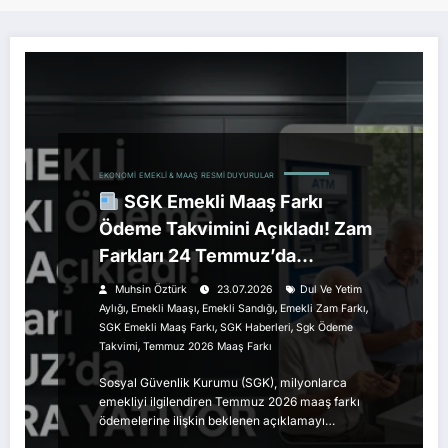
EKONOMI
EMEKLI & MAAŞ
RESMI DUYURULAR
SGK Emekli Maaş Farkı
Ödeme Takvimini Açıkladı! Zam
Farkları 24 Temmuz’da
Hesaplara Yatıyor
Muhsin Öztürk
23.07.2026
Dul Ve Yetim
,
,
,
,
Aylığı
Emekli Maaşı
Emekli Sandığı
Emekli Zam Farkı
,
,
SGK Emekli Maaş Farkı
SGK Haberleri
Sgk Ödeme
,
Takvimi
Temmuz 2026 Maaş Farkı
Sosyal Güvenlik Kurumu (SGK), milyonlarca
emekliyi ilgilendiren Temmuz 2026 maaş farkı
ödemelerine ilişkin beklenen açıklamayı…