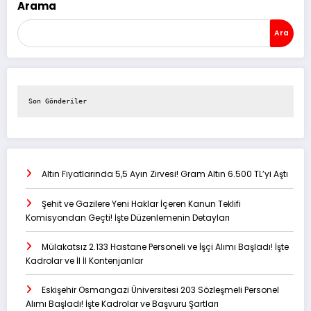
Arama
Ara
Son Gönderiler
Altın Fiyatlarında 5,5 Ayın Zirvesi! Gram Altın 6.500 TL’yi Aştı
Şehit ve Gazilere Yeni Haklar İçeren Kanun Teklifi
Komisyondan Geçti! İşte Düzenlemenin Detayları
Mülakatsız 2.133 Hastane Personeli ve İşçi Alımı Başladı! İşte
Kadrolar ve İl İl Kontenjanlar
Eskişehir Osmangazi Üniversitesi 203 Sözleşmeli Personel
Alımı Başladı! İşte Kadrolar ve Başvuru Şartları