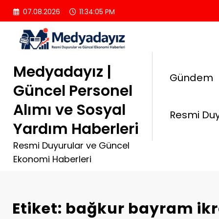
İçeriğe
07.08.2026
11:34:05 PM
atla
Medyadayız |
Gündem
Güncel Personel
Alımı ve Sosyal
Resmi Duy
Yardım Haberleri
Resmi Duyurular ve Güncel
Ekonomi Haberleri
Etiket: bağkur bayram ik