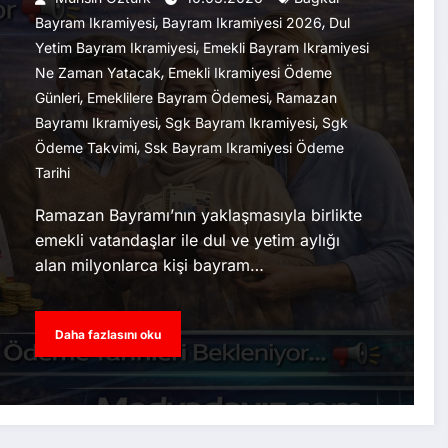
,
,
Bayram Ikramiyesi
Bayram Ikramiyesi 2026
Dul
,
Yetim Bayram Ikramiyesi
Emekli Bayram Ikramiyesi
,
Ne Zaman Yatacak
Emekli Ikramiyesi Ödeme
,
,
Günleri
Emeklilere Bayram Ödemesi
Ramazan
,
,
Bayramı Ikramiyesi
Sgk Bayram Ikramiyesi
Sgk
,
Ödeme Takvimi
Ssk Bayram Ikramiyesi Ödeme
Tarihi
Ramazan Bayramı’nın yaklaşmasıyla birlikte
emekli vatandaşlar ile dul ve yetim aylığı
alan milyonlarca kişi bayram…
Daha fazlasını oku