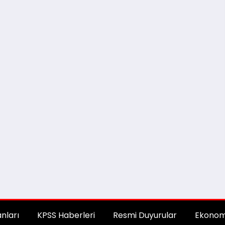
anları
KPSS Haberleri
Resmi Duyurular
Ekonom