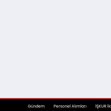
Gündem
Personel Alımları
İŞKUR İl