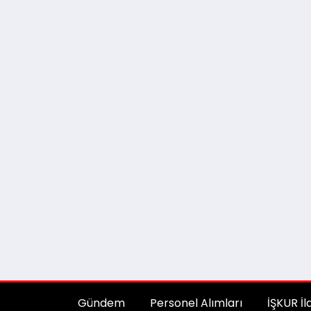
Gündem
Personel Alımları
İŞKUR İl