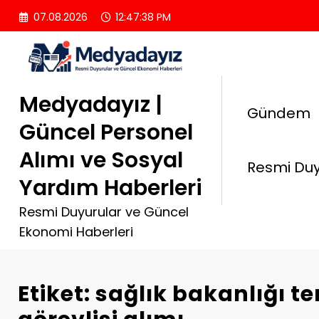
İçeriğe
07.08.2026
12:47:39 PM
atla
Medyadayız |
Gündem
Güncel Personel
Alımı ve Sosyal
Resmi Duy
Yardım Haberleri
Resmi Duyurular ve Güncel
Ekonomi Haberleri
Etiket: sağlık bakanlığı te