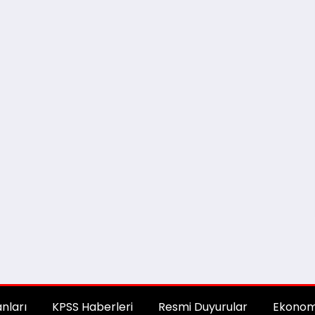
anları
KPSS Haberleri
Resmi Duyurular
Ekonom