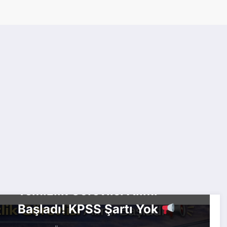
KAMU ALIMLARI
Sağlık Bakanlığı 216
Temizlik Görevlisi Alımı
Başladı! KPSS Şartı Yok