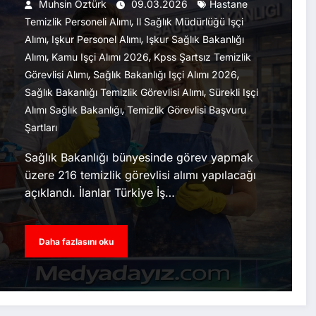
Muhsin Öztürk
09.03.2026
Hastane
,
Temizlik Personeli Alımı
Il Sağlık Müdürlüğü Işçi
,
,
Alımı
Işkur Personel Alımı
Işkur Sağlık Bakanlığı
,
,
Alımı
Kamu Işçi Alımı 2026
Kpss Şartsız Temizlik
,
,
Görevlisi Alımı
Sağlık Bakanlığı Işçi Alımı 2026
,
Sağlık Bakanlığı Temizlik Görevlisi Alımı
Sürekli Işçi
,
Alımı Sağlık Bakanlığı
Temizlik Görevlisi Başvuru
Şartları
Sağlık Bakanlığı bünyesinde görev yapmak
üzere 216 temizlik görevlisi alımı yapılacağı
açıklandı. İlanlar Türkiye İş…
Daha fazlasını oku