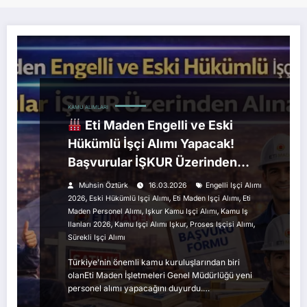
KAMU ALIMLARI
Eti Maden Engelli ve Eski
Hükümlü İşçi Alımı Yapacak!
Başvurular İŞKUR Üzerinden
Alınacak
Muhsin Öztürk
16.03.2026
Engelli Işçi Alımı
,
,
,
2026
Eski Hükümlü Işçi Alımı
Eti Maden Işçi Alımı
Eti
,
,
Maden Personel Alımı
Işkur Kamu Işçi Alımı
Kamu Iş
,
,
,
Ilanları 2026
Kamu Işçi Alımı Işkur
Proses Işçisi Alımı
Sürekli Işçi Alımı
Türkiye’nin önemli kamu kuruluşlarından biri
olanEti Maden İşletmeleri Genel Müdürlüğü yeni
personel alımı yapacağını duyurdu.…