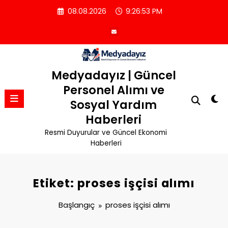
İçeriğe
08.08.2026
9:26:54 PM
atla
Medyadayız | Güncel
Personel Alımı ve
Sosyal Yardım
Haberleri
Resmi Duyurular ve Güncel Ekonomi
Haberleri
Etiket: proses işçisi alımı
Başlangıç
proses işçisi alımı