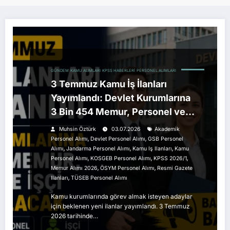
GÜNDEM
KAMU ALIMLARI
KPSS HABERLERI
PERSONEL ALIMLARI
3 Temmuz Kamu İş İlanları
Yayımlandı: Devlet Kurumlarına
3 Bin 454 Memur, Personel ve
İşçi Alımı Yapılacak
Muhsin Öztürk
03.07.2026
Akademik
,
,
Personel Alımı
Devlet Personel Alımı
GSB Personel
,
,
,
Alımı
Jandarma Personel Alımı
Kamu Iş Ilanları
Kamu
,
,
,
Personel Alımı
KOSGEB Personel Alımı
KPSS 2026/1
,
,
Memur Alımı 2026
ÖSYM Personel Alımı
Resmi Gazete
,
Ilanları
TÜSEB Personel Alımı
Kamu kurumlarında görev almak isteyen adaylar
için beklenen yeni ilanlar yayımlandı. 3 Temmuz
2026 tarihinde…