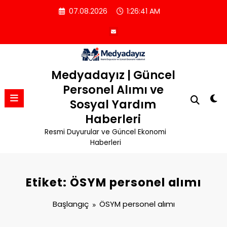
İçeriğe
07.08.2026
1:26:41 AM
atla
Medyadayız | Güncel
Personel Alımı ve
Sosyal Yardım
Haberleri
Resmi Duyurular ve Güncel Ekonomi
Haberleri
Etiket: ÖSYM personel alımı
Başlangıç
ÖSYM personel alımı