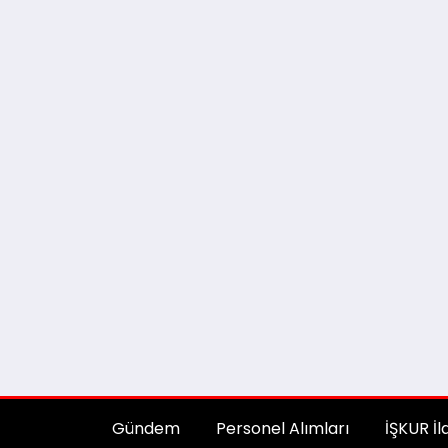
Gündem
Personel Alımları
İŞKUR İl