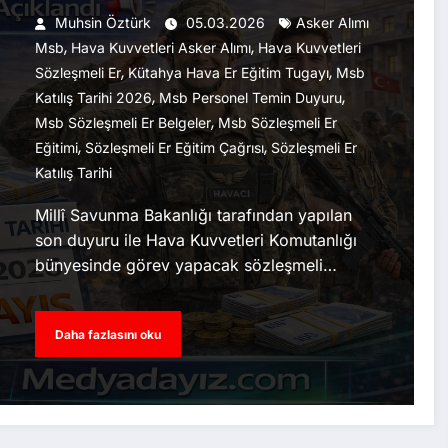
Açıklandı
Muhsin Öztürk
05.03.2026
Asker Alımı
,
,
Msb
Hava Kuvvetleri Asker Alımı
Hava Kuvvetleri
,
,
Sözleşmeli Er
Kütahya Hava Er Eğitim Tugayı
Msb
,
,
Katılış Tarihi 2026
Msb Personel Temin Duyuru
,
Msb Sözleşmeli Er Belgeler
Msb Sözleşmeli Er
,
,
Eğitimi
Sözleşmeli Er Eğitim Çağrısı
Sözleşmeli Er
Katılış Tarihi
Millî Savunma Bakanlığı tarafından yapılan
son duyuru ile Hava Kuvvetleri Komutanlığı
bünyesinde görev yapacak sözleşmeli…
Daha fazlasını oku