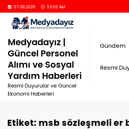
İçeriğe
07.08.2026
3:11:02 AM
atla
Medyadayız |
Gündem
Güncel Personel
Alımı ve Sosyal
Resmi Duy
Yardım Haberleri
Resmi Duyurular ve Güncel
Ekonomi Haberleri
Etiket: msb sözleşmeli er 