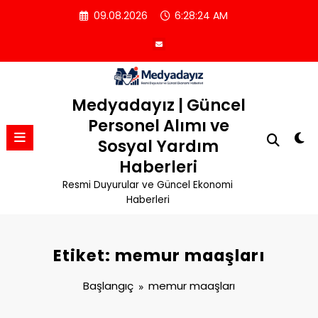
İçeriğe
09.08.2026
6:28:24 AM
atla
Medyadayız | Güncel
Personel Alımı ve
Sosyal Yardım
Haberleri
Resmi Duyurular ve Güncel Ekonomi
Haberleri
Etiket: memur maaşları
Başlangıç
memur maaşları