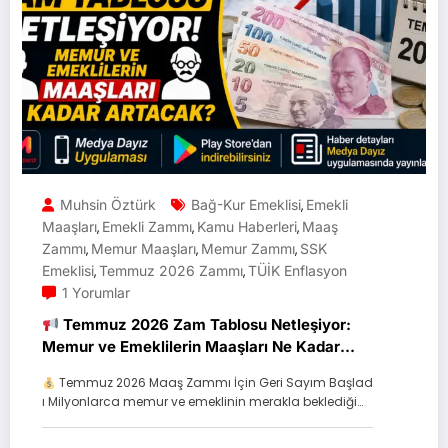
Muhsin Öztürk
Bağ-Kur Emeklisi
Emekli
,
Maaşları
Emekli Zammı
Kamu Haberleri
Maaş
,
,
,
Zammı
Memur Maaşları
Memur Zammı
SSK
,
,
,
Emeklisi
Temmuz 2026 Zammı
TÜİK Enflasyon
,
,
1 Yorumlar
Temmuz 2026 Zam Tablosu Netleşiyor:
Memur ve Emeklilerin Maaşları Ne Kadar
Artacak?
Temmuz 2026 Maaş Zammı İçin Geri Sayım Başlad
ı Milyonlarca memur ve emeklinin merakla beklediği…