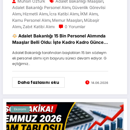
Muhsin Öztürk
Adalet Bakanlığı Maaşları
,
Adalet Bakanlığı Personel Alımı
Güvenlik Görevlisi
,
Alımı
Hizmetli Alımı
İcra Katibi Alımı
İKM Alımı
,
,
,
,
Kamu Personel Alımı
Memur Maaşları
Mübaşir
,
,
Alımı
Zabıt Katibi Alımı
0 Yorumlar
,
Adalet Bakanlığı 15 Bin Personel Alımında
Maaşlar Belli Oldu: İşte Kadro Kadro Güncel
Ücretler
Adalet Bakanlığı tarafından başlatılan 15 bin sözleşm
eli personel alımı için başvuru süreci devam ediyor. G
eçtiğimiz…
Daha fazlasını oku
14.06.2026
Ekonomi