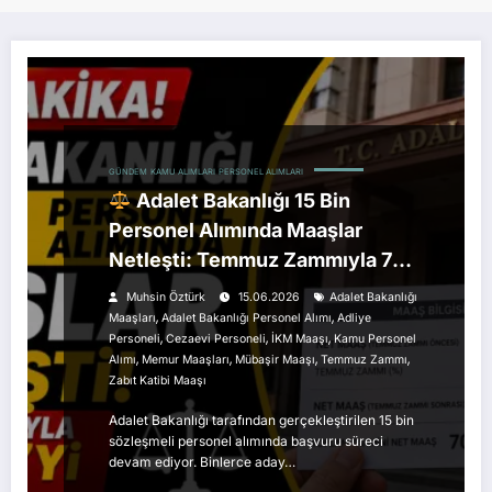
GÜNDEM
KAMU ALIMLARI
PERSONEL ALIMLARI
Adalet Bakanlığı 15 Bin
Personel Alımında Maaşlar
Netleşti: Temmuz Zammıyla 70
Bin TL’yi Aşacak
Muhsin Öztürk
15.06.2026
Adalet Bakanlığı
,
,
Maaşları
Adalet Bakanlığı Personel Alımı
Adliye
,
,
,
Personeli
Cezaevi Personeli
İKM Maaşı
Kamu Personel
,
,
,
,
Alımı
Memur Maaşları
Mübaşir Maaşı
Temmuz Zammı
Zabıt Katibi Maaşı
Adalet Bakanlığı tarafından gerçekleştirilen 15 bin
sözleşmeli personel alımında başvuru süreci
devam ediyor. Binlerce aday…