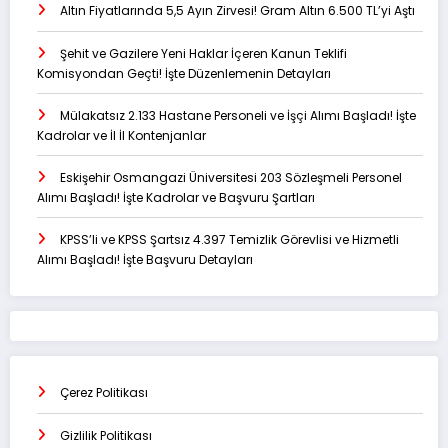
Altın Fiyatlarında 5,5 Ayın Zirvesi! Gram Altın 6.500 TL’yi Aştı
Şehit ve Gazilere Yeni Haklar İçeren Kanun Teklifi
Komisyondan Geçti! İşte Düzenlemenin Detayları
Mülakatsız 2.133 Hastane Personeli ve İşçi Alımı Başladı! İşte
Kadrolar ve İl İl Kontenjanlar
Eskişehir Osmangazi Üniversitesi 203 Sözleşmeli Personel
Alımı Başladı! İşte Kadrolar ve Başvuru Şartları
KPSS’li ve KPSS Şartsız 4.397 Temizlik Görevlisi ve Hizmetli
Alımı Başladı! İşte Başvuru Detayları
Çerez Politikası
Gizlilik Politikası