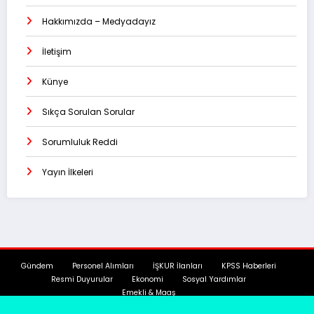
Hakkımızda – Medyadayız
İletişim
Künye
Sıkça Sorulan Sorular
Sorumluluk Reddi
Yayın İlkeleri
Gündem
Personel Alımları
İŞKUR İlanları
KPSS Haberleri
Resmi Duyurular
Ekonomi
Sosyal Yardımlar
Emekli & Maaş