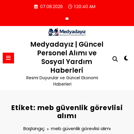
İçeriğe
07.08.2026
1:20:40 AM
atla
Medyadayız | Güncel
Personel Alımı ve
Sosyal Yardım
Haberleri
Resmi Duyurular ve Güncel Ekonomi
Haberleri
Etiket: meb güvenlik görevlisi
alımı
Başlangıç
meb güvenlik görevlisi alımı