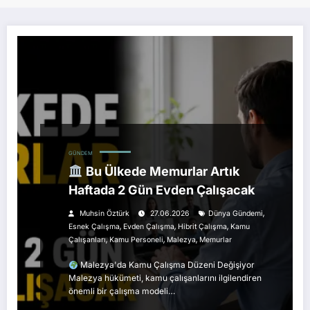
GÜNDEM
Bu Ülkede Memurlar Artık
Haftada 2 Gün Evden Çalışacak
,
Muhsin Öztürk
27.06.2026
Dünya Gündemi
,
,
,
Esnek Çalışma
Evden Çalışma
Hibrit Çalışma
Kamu
,
,
,
Çalışanları
Kamu Personeli
Malezya
Memurlar
Malezya'da Kamu Çalışma Düzeni Değişiyor
Malezya hükümeti, kamu çalışanlarını ilgilendiren
önemli bir çalışma modeli…