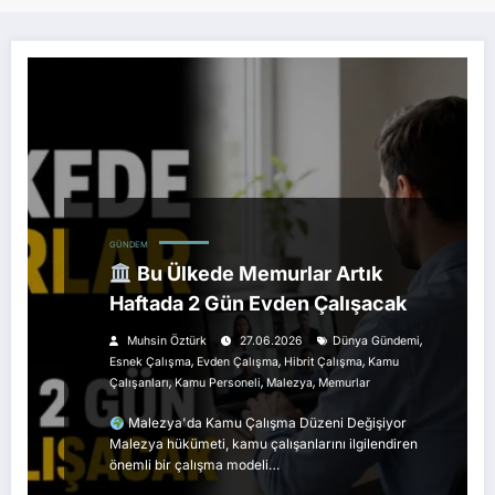
GÜNDEM
Bu Ülkede Memurlar Artık
Haftada 2 Gün Evden Çalışacak
,
Muhsin Öztürk
27.06.2026
Dünya Gündemi
,
,
,
Esnek Çalışma
Evden Çalışma
Hibrit Çalışma
Kamu
,
,
,
Çalışanları
Kamu Personeli
Malezya
Memurlar
Malezya'da Kamu Çalışma Düzeni Değişiyor
Malezya hükümeti, kamu çalışanlarını ilgilendiren
önemli bir çalışma modeli…