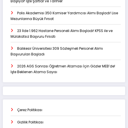
Başlıyor! İşte Şartlar ve Tarihler
Polis Akademisi 350 Komiser Yardımcısı Alımı Başladı! Lise
Mezunlarına Büyük Fırsat
23 İlde 1.962 Hastane Personeli Alımı Başladı! KPSS ile ve
Mülakatsız Başvuru Fırsatı
Balıkesir Üniversitesi 309 Sözleşmeli Personel Alımı
Başvuruları Başladı
2026 AGS Sonrası Öğretmen Ataması İçin Gözler MEB’de!
İşte Beklenen Atama Sayısı
Çerez Politikası
Gizlilik Politikası