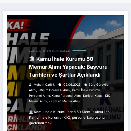
KAMU ALIMLARI
PERSONEL ALIMLARI
Kamu İhale Kurumu 50
Memur Alımı Yapacak: Başvuru
Tarihleri ve Şartlar Açıklandı
Muhsin Öztürk
02.06.2026
Büro Görevlisi
,
,
Alımı
Iletişim Görevlisi Alımı
Kamu İhale Kurumu
,
,
,
Personel Alımı
Kamu Personel Alımı
Kariyer Kapısı
KİK
,
Memur Alımı
KPSS 70 Memur Alımı
Kamu İhale Kurumu'ndan 50 Memur Alımı İlanı
Kamu İhale Kurumu (KİK), personel kadrosunu
güçlendirmek…