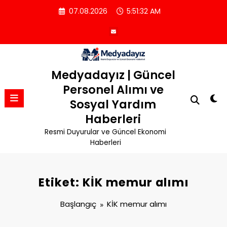
İçeriğe
07.08.2026
5:51:32 AM
atla
Medyadayız | Güncel
Personel Alımı ve
Sosyal Yardım
Haberleri
Resmi Duyurular ve Güncel Ekonomi
Haberleri
Etiket: KİK memur alımı
Başlangıç
KİK memur alımı