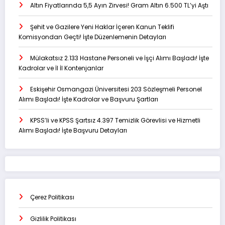
Altın Fiyatlarında 5,5 Ayın Zirvesi! Gram Altın 6.500 TL’yi Aştı
Şehit ve Gazilere Yeni Haklar İçeren Kanun Teklifi
Komisyondan Geçti! İşte Düzenlemenin Detayları
Mülakatsız 2.133 Hastane Personeli ve İşçi Alımı Başladı! İşte
Kadrolar ve İl İl Kontenjanlar
Eskişehir Osmangazi Üniversitesi 203 Sözleşmeli Personel
Alımı Başladı! İşte Kadrolar ve Başvuru Şartları
KPSS’li ve KPSS Şartsız 4.397 Temizlik Görevlisi ve Hizmetli
Alımı Başladı! İşte Başvuru Detayları
Çerez Politikası
Gizlilik Politikası