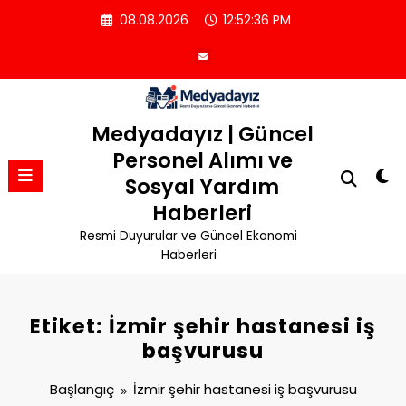
İçeriğe
08.08.2026
12:52:36 PM
atla
Medyadayız | Güncel
Personel Alımı ve
Sosyal Yardım
Haberleri
Resmi Duyurular ve Güncel Ekonomi
Haberleri
Etiket: İzmir şehir hastanesi iş
başvurusu
Başlangıç
İzmir şehir hastanesi iş başvurusu