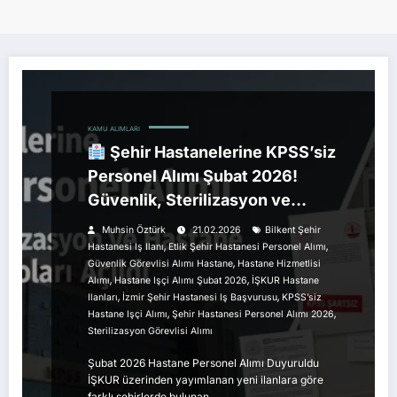
KAMU ALIMLARI
Şehir Hastanelerine KPSS’siz
Personel Alımı Şubat 2026!
Güvenlik, Sterilizasyon ve
Hastane Hizmetlisi Kadroları
Muhsin Öztürk
21.02.2026
Bilkent Şehir
Açıldı
,
,
Hastanesi Iş Ilanı
Etlik Şehir Hastanesi Personel Alımı
,
Güvenlik Görevlisi Alımı Hastane
Hastane Hizmetlisi
,
,
Alımı
Hastane Işçi Alımı Şubat 2026
İŞKUR Hastane
,
,
Ilanları
İzmir Şehir Hastanesi Iş Başvurusu
KPSS’siz
,
,
Hastane Işçi Alımı
Şehir Hastanesi Personel Alımı 2026
Sterilizasyon Görevlisi Alımı
Şubat 2026 Hastane Personel Alımı Duyuruldu
İŞKUR üzerinden yayımlanan yeni ilanlara göre
farklı şehirlerde bulunan…