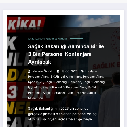
KAMU ALIMLARI
PERSONEL ALIMLARI
Sağlık Bakanlığı Alımında Bir İle
3 Bin Personel Kontenjanı
Ayrılacak
Muhsin Öztürk
19.06.2026
Hastane
,
,
,
Personel Alımı
İŞKUR İşçi Alımı
Kamu Personel Alımı
,
,
Kpss 2026
Sağlık Bakanlığı Haberleri
Sağlık Bakanlığı
,
,
İşçi Alımı
Sağlık Bakanlığı Personel Alımı
Sağlık
,
,
Personeli
Sağlık Personeli Alımı
Trabzon Sağlık
Müdürlüğü
Sağlık Bakanlığı'nın 2026 yılı sonunda
gerçekleştirmesi planlanan personel ve işçi
alımına ilişkin yeni açıklamalar gelmeye…