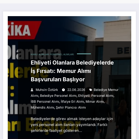
KAMU ALIMLARI
PERSONEL ALIMLARI
Ehliyeti Olanlara Belediyelerde
İş Fırsatı: Memur Alımı
Başvuruları Başlıyor
Muhsin Öztürk
22.06.2026
Belediye Memur
,
,
,
Alımı
Belediye Personel Alımı
Ehliyetli Personel Alımı
,
,
,
İBB Personel Alımı
İtfaiye Eri Alımı
Mimar Alımı
,
Mühendis Alımı
Şehir Plancısı Alımı
Belediyelerde görev almak isteyen adaylar için
yeni personel alım ilanları yayımlandı. Farklı
şehirlerde faaliyet gösteren…