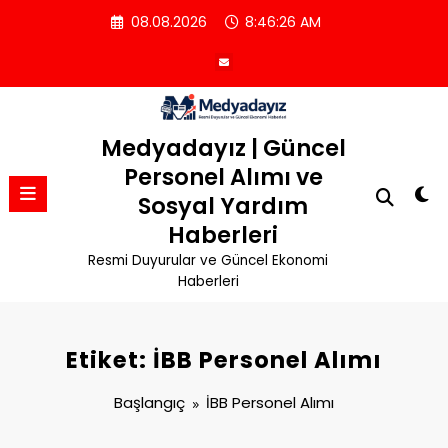
İçeriğe
08.08.2026
8:46:26 AM
atla
Medyadayız | Güncel
Personel Alımı ve
Sosyal Yardım
Haberleri
Resmi Duyurular ve Güncel Ekonomi
Haberleri
Etiket: İBB Personel Alımı
Başlangıç
İBB Personel Alımı