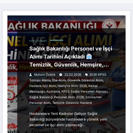
KAMU ALIMLARI
Sağlık Bakanlığı Personel ve İşçi
Alımı Tarihini Açıkladı
Temizlik, Güvenlik, Hemşire,
Ebe Kadroları Geliyor!
Muhsin Öztürk
22.02.2026
2026 KPSS
,
,
,
Sonrası Atama
Ebe Alımı
Güvenlik Görevlisi Alımı
,
,
Hastane Işçi Alımı
Hemşire Alımı 2026
Kemal
,
,
Memişoğlu Açıklama
KPSS Sağlık Personeli Ataması
,
Sağlık Bakanlığı Personel Alımı 2026
Sözleşmeli
,
Personel Alımı
Temizlik Görevlisi Hastane
Hastanelere Yeni Kadrolar Geliyor Sağlık
Bakanlığı bünyesinde hastanelere yönelik yeni
personel ve işçi alımı yapılacağı…