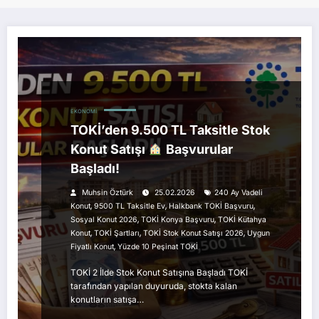
EKONOMI
TOKİ’den 9.500 TL Taksitle Stok
Konut Satışı
Başvurular
Başladı!
Muhsin Öztürk
25.02.2026
240 Ay Vadeli
,
,
,
Konut
9500 TL Taksitle Ev
Halkbank TOKİ Başvuru
,
,
Sosyal Konut 2026
TOKİ Konya Başvuru
TOKİ Kütahya
,
,
,
Konut
TOKİ Şartları
TOKİ Stok Konut Satışı 2026
Uygun
,
Fiyatlı Konut
Yüzde 10 Peşinat TOKİ
TOKİ 2 İlde Stok Konut Satışına Başladı TOKİ
tarafından yapılan duyuruda, stokta kalan
konutların satışa…