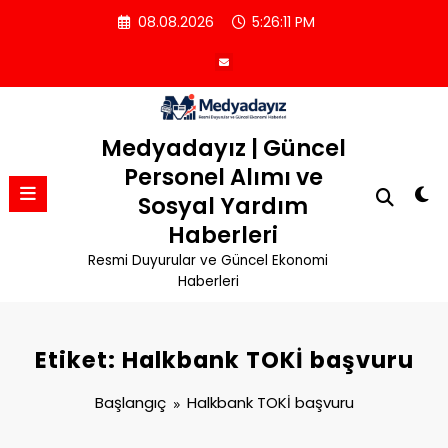
İçeriğe
08.08.2026
5:26:12 PM
atla
Medyadayız | Güncel
Personel Alımı ve
Sosyal Yardım
Haberleri
Resmi Duyurular ve Güncel Ekonomi
Haberleri
Etiket: Halkbank TOKİ başvuru
Başlangıç
Halkbank TOKİ başvuru