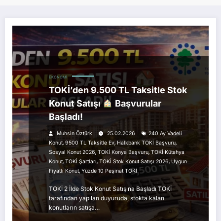
EKONOMI
TOKİ’den 9.500 TL Taksitle Stok
Konut Satışı
Başvurular
Başladı!
Muhsin Öztürk
25.02.2026
240 Ay Vadeli
,
,
,
Konut
9500 TL Taksitle Ev
Halkbank TOKİ Başvuru
,
,
Sosyal Konut 2026
TOKİ Konya Başvuru
TOKİ Kütahya
,
,
,
Konut
TOKİ Şartları
TOKİ Stok Konut Satışı 2026
Uygun
,
Fiyatlı Konut
Yüzde 10 Peşinat TOKİ
TOKİ 2 İlde Stok Konut Satışına Başladı TOKİ
tarafından yapılan duyuruda, stokta kalan
konutların satışa…