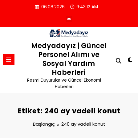
İçeriğe
06.08.2026
9:43:13 AM
atla
Medyadayız | Güncel
Personel Alımı ve
Sosyal Yardım
Haberleri
Resmi Duyurular ve Güncel Ekonomi
Haberleri
Etiket: 240 ay vadeli konut
Başlangıç
240 ay vadeli konut