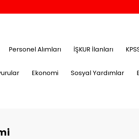
Personel Alımları
İŞKUR İlanları
KPSS
urular
Ekonomi
Sosyal Yardımlar
imi