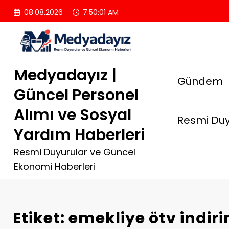
İçeriğe
08.08.2026
7:50:01 AM
atla
Medyadayız |
Gündem
Güncel Personel
Alımı ve Sosyal
Resmi Duy
Yardım Haberleri
Resmi Duyurular ve Güncel
Ekonomi Haberleri
Etiket: emekliye ötv indir