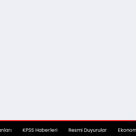
anları
KPSS Haberleri
Resmi Duyurular
Ekonom