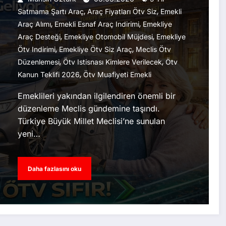
,
,
Satmama Şartı Araç
Araç Fiyatları Ötv Siz
Emekli
,
,
Araç Alımı
Emekli Esnaf Araç Indirimi
Emekliye
,
,
Araç Desteği
Emekliye Otomobil Müjdesi
Emekliye
,
,
Ötv Indirimi
Emekliye Ötv Siz Araç
Meclis Ötv
,
,
Düzenlemesi
Ötv Istisnası Kimlere Verilecek
Ötv
,
Kanun Teklifi 2026
Ötv Muafiyeti Emekli
Emeklileri yakından ilgilendiren önemli bir
düzenleme Meclis gündemine taşındı.
Türkiye Büyük Millet Meclisi’ne sunulan
yeni…
Daha fazlasını oku