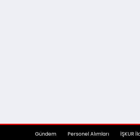
Gündem
Personel Alımları
İŞKUR İl