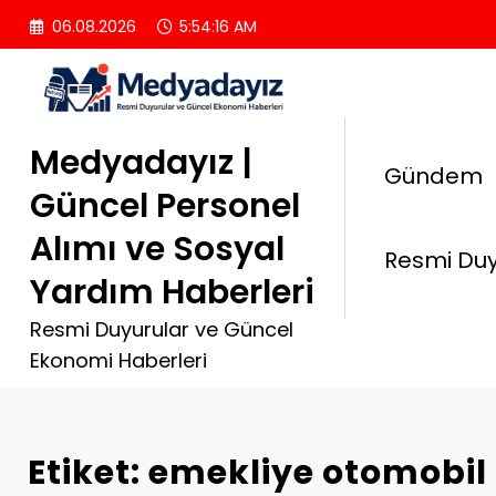
İçeriğe
06.08.2026
5:54:17 AM
atla
Medyadayız |
Gündem
Güncel Personel
Alımı ve Sosyal
Resmi Duy
Yardım Haberleri
Resmi Duyurular ve Güncel
Ekonomi Haberleri
Etiket: emekliye otomobil