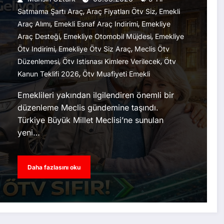
,
,
Satmama Şartı Araç
Araç Fiyatları Ötv Siz
Emekli
,
,
Araç Alımı
Emekli Esnaf Araç Indirimi
Emekliye
,
,
Araç Desteği
Emekliye Otomobil Müjdesi
Emekliye
,
,
Ötv Indirimi
Emekliye Ötv Siz Araç
Meclis Ötv
,
,
Düzenlemesi
Ötv Istisnası Kimlere Verilecek
Ötv
,
Kanun Teklifi 2026
Ötv Muafiyeti Emekli
Emeklileri yakından ilgilendiren önemli bir
düzenleme Meclis gündemine taşındı.
Türkiye Büyük Millet Meclisi’ne sunulan
yeni…
Daha fazlasını oku