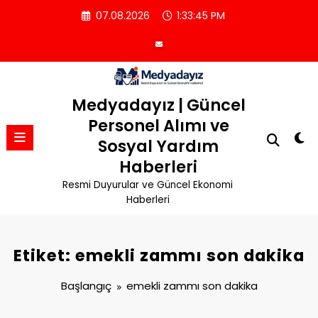
İçeriğe
07.08.2026
1:33:46 PM
atla
Medyadayız | Güncel
Personel Alımı ve
Sosyal Yardım
Haberleri
Resmi Duyurular ve Güncel Ekonomi
Haberleri
Etiket: emekli zammı son dakika
Başlangıç
emekli zammı son dakika