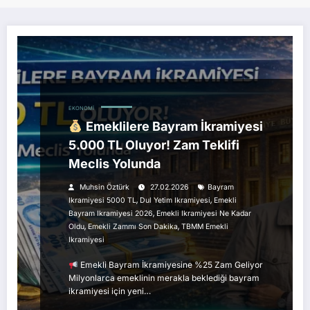
EKONOMI
Emeklilere Bayram İkramiyesi
5.000 TL Oluyor! Zam Teklifi
Meclis Yolunda
Muhsin Öztürk
27.02.2026
Bayram
,
,
Ikramiyesi 5000 TL
Dul Yetim Ikramiyesi
Emekli
,
Bayram Ikramiyesi 2026
Emekli Ikramiyesi Ne Kadar
,
,
Oldu
Emekli Zammı Son Dakika
TBMM Emekli
Ikramiyesi
Emekli Bayram İkramiyesine %25 Zam Geliyor
Milyonlarca emeklinin merakla beklediği bayram
ikramiyesi için yeni…